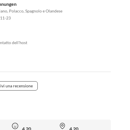
ohnungen
aliano, Polacco, Spagnolo e Olandese
011-23
ntatto dell'host
ivi una recensione
4.20
4.20