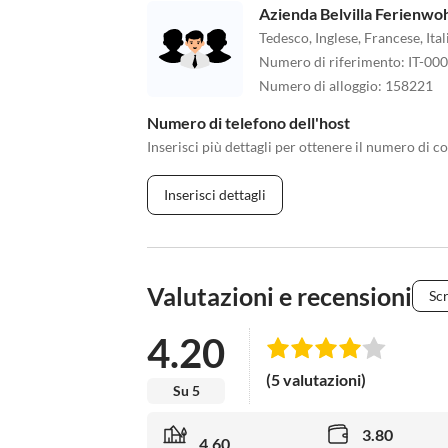
Azienda Belvilla Ferienw
Tedesco, Inglese, Francese, It
Numero di riferimento
:
IT-00
Numero di alloggio
:
158221
Numero di telefono dell'host
Inserisci più dettagli per ottenere il numero di co
Inserisci dettagli
Valutazioni e recensioni
Scr
4.20
(5 valutazioni)
Su 5
3.80
4.60