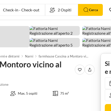
Check-in
-
Check-out
Cerca
erni e dintorni
Narni
farmhouse Cascina a Montoro vicino al castello
Montoro vicino al
Si
e 
zione
Max. 5 ospiti
75 m²