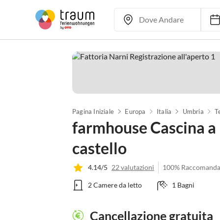
Pagina Iniziale
Europa
Italia
Umbria
T
farmhouse Cascina a 
castello
4.14/5
22 valutazioni
100% Raccomanda
2 Camere da letto
1 Bagni
Cancellazione gratuita