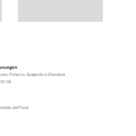
ohnungen
aliano, Polacco, Spagnolo e Olandese
035-06
ntatto dell'host