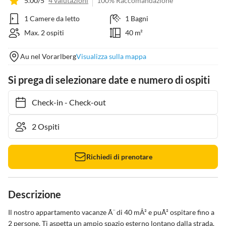
5.00/5
4 valutazioni
100% Raccomandazione
1 Camere da letto
1 Bagni
Max. 2 ospiti
40 m²
Au nel Vorarlberg
Visualizza sulla mappa
Si prega di selezionare date e numero di ospiti
Check-in
-
Check-out
Richiedi di prenotare
Descrizione
Il nostro appartamento vacanze Ã¨ di 40 mÂ² e puÃ² ospitare fino a 
2 persone. Ti aspetta un ampio spazio esterno lontano dalla strada. 