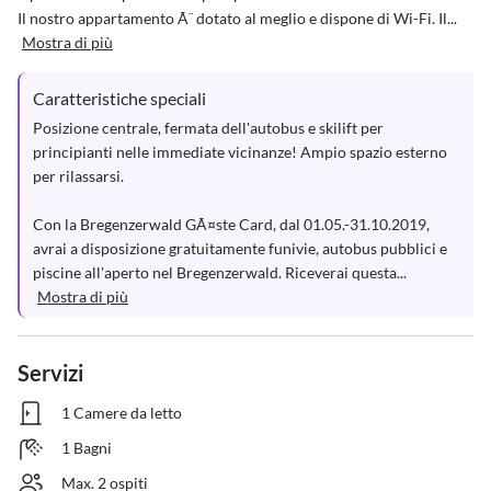
Il nostro appartamento Ã¨ dotato al meglio e dispone di Wi-Fi. Il...
Mostra di più
Caratteristiche speciali
Posizione centrale, fermata dell'autobus e skilift per 
principianti nelle immediate vicinanze! Ampio spazio esterno 
per rilassarsi.

Con la Bregenzerwald GÃ¤ste Card, dal 01.05.-31.10.2019, 
avrai a disposizione gratuitamente funivie, autobus pubblici e 
piscine all'aperto nel Bregenzerwald. Riceverai questa...
Mostra di più
Servizi
1 Camere da letto
1 Bagni
Max. 2 ospiti