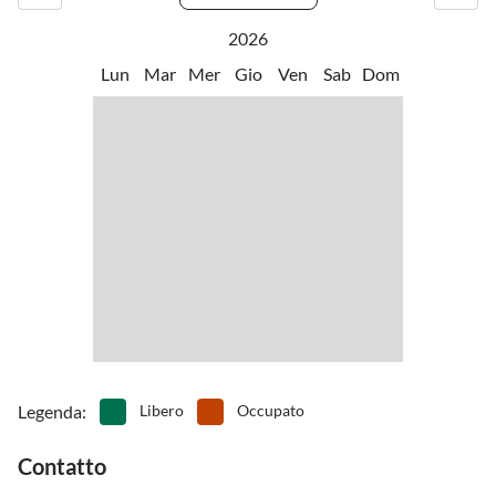
andare a Sanibel Island o attraverso il Veterans Parkway per Fort
2026
Myers.
Lun
Mar
Mer
Gio
Ven
Sab
Dom
Legenda
:
Libero
Occupato
Contatto