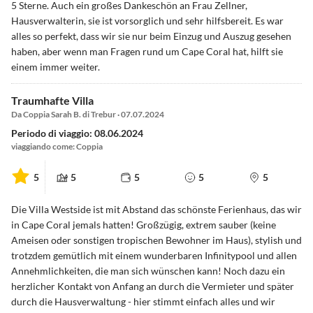
5 Sterne. Auch ein großes Dankeschön an Frau Zellner,
Hausverwalterin, sie ist vorsorglich und sehr hilfsbereit. Es war
alles so perfekt, dass wir sie nur beim Einzug und Auszug gesehen
haben, aber wenn man Fragen rund um Cape Coral hat, hilft sie
einem immer weiter.
Traumhafte Villa
Da Coppia Sarah B. di Trebur · 07.07.2024
Periodo di viaggio: 08.06.2024
viaggiando come: Coppia
5
5
5
5
5
Die Villa Westside ist mit Abstand das schönste Ferienhaus, das wir
in Cape Coral jemals hatten! Großzügig, extrem sauber (keine
Ameisen oder sonstigen tropischen Bewohner im Haus), stylish und
trotzdem gemütlich mit einem wunderbaren Infinitypool und allen
Annehmlichkeiten, die man sich wünschen kann! Noch dazu ein
herzlicher Kontakt von Anfang an durch die Vermieter und später
durch die Hausverwaltung - hier stimmt einfach alles und wir