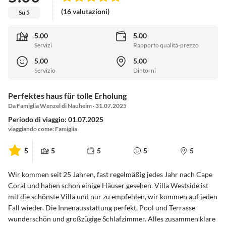
(16 valutazioni)
Su 5
5.00
5.00
Servizi
Rapporto qualità-prezzo
5.00
5.00
Servizio
Dintorni
Perfektes haus für tolle Erholung
Da Famiglia Wenzel di Nauheim · 31.07.2025
Periodo di viaggio: 01.07.2025
viaggiando come: Famiglia
5
5
5
5
5
Wir kommen seit 25 Jahren, fast regelmäßig jedes Jahr nach Cape
Coral und haben schon einige Häuser gesehen. Villa Westside ist
mit die schönste Villa und nur zu empfehlen, wir kommen auf jeden
Fall wieder. Die Innenausstattung perfekt, Pool und Terrasse
wunderschön und großzügige Schlafzimmer. Alles zusammen klare