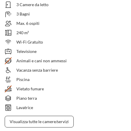
3 Camere da letto
3 Bagni
Max. 6 ospiti
240 m²
Wi-Fi Gratuito
Televisione
Animali e cani non ammessi
Vacanza senza barriere
Piscina
Vietato fumare
Piano terra
Lavatrice
Visualizza tutte le camere/servizi