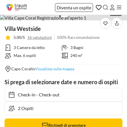
Diventa un ospite
1 / 37
Villa Westside
5.00/5
16 valutazioni
100% Raccomandazione
3 Camere da letto
3 Bagni
Max. 6 ospiti
240 m²
Capo Corallo
Visualizza sulla mappa
Si prega di selezionare date e numero di ospiti
Check-in
-
Check-out
Richiedi di prenotare