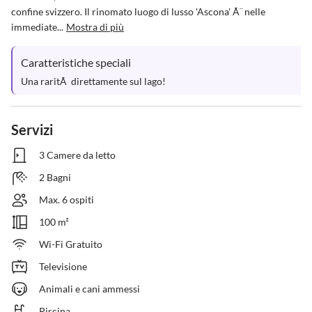
confine svizzero. Il rinomato luogo di lusso 'Ascona' Ã¨ nelle 
immediate...
Mostra di più
Caratteristiche speciali
Una raritÃ  direttamente sul lago!
Servizi
3 Camere da letto
2 Bagni
Max. 6 ospiti
100 m²
Wi-Fi Gratuito
Televisione
Animali e cani ammessi
Piscina