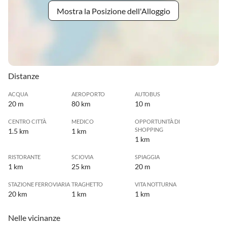
Mostra la Posizione dell'Alloggio
Distanze
ACQUA
AEROPORTO
AUTOBUS
20 m
80 km
10 m
CENTRO CITTÀ
MEDICO
OPPORTUNITÀ DI
SHOPPING
1.5 km
1 km
1 km
RISTORANTE
SCIOVIA
SPIAGGIA
1 km
25 km
20 m
STAZIONE FERROVIARIA
TRAGHETTO
VITA NOTTURNA
20 km
1 km
1 km
Nelle vicinanze