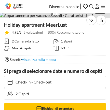
Diventa un ospite
1 / 36
Holiday apartment MeerLust
4.95/5
5 valutazioni
100% Raccomandazione
2 Camere da letto
1 Bagni
Max. 4 ospiti
60 m²
Sassnitz
Visualizza sulla mappa
Si prega di selezionare date e numero di ospiti
Check-in
-
Check-out
Richiedi di prenotare