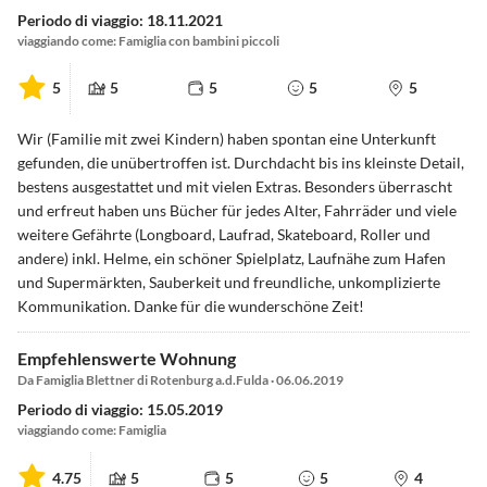
Periodo di viaggio: 18.11.2021
viaggiando come: Famiglia con bambini piccoli
5
5
5
5
5
Wir (Familie mit zwei Kindern) haben spontan eine Unterkunft
gefunden, die unübertroffen ist. Durchdacht bis ins kleinste Detail,
bestens ausgestattet und mit vielen Extras. Besonders überrascht
und erfreut haben uns Bücher für jedes Alter, Fahrräder und viele
weitere Gefährte (Longboard, Laufrad, Skateboard, Roller und
andere) inkl. Helme, ein schöner Spielplatz, Laufnähe zum Hafen
und Supermärkten, Sauberkeit und freundliche, unkomplizierte
Kommunikation. Danke für die wunderschöne Zeit!
Empfehlenswerte Wohnung
Da Famiglia Blettner di Rotenburg a.d.Fulda · 06.06.2019
Periodo di viaggio: 15.05.2019
viaggiando come: Famiglia
4.75
5
5
5
4