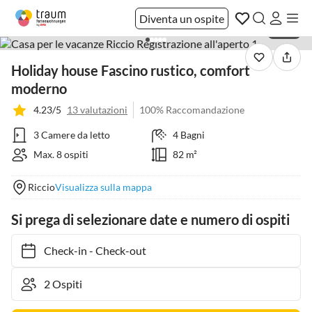
Diventa un ospite
1 / 40
Holiday house Fascino rustico, comfort
moderno
4.23/5
13 valutazioni
100% Raccomandazione
3 Camere da letto
4 Bagni
Max. 8 ospiti
82 m²
Riccio
Visualizza sulla mappa
Si prega di selezionare date e numero di ospiti
Check-in
-
Check-out