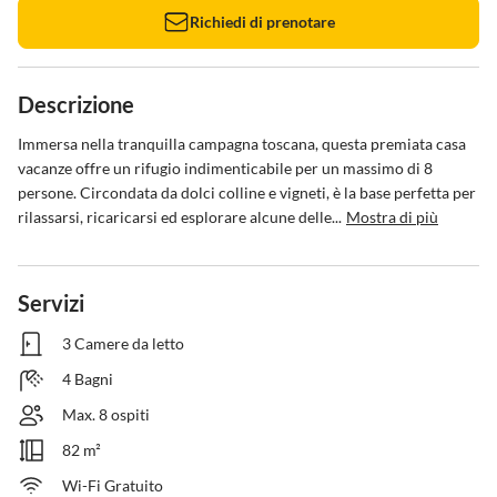
Richiedi di prenotare
Descrizione
Immersa nella tranquilla campagna toscana, questa premiata casa 
vacanze offre un rifugio indimenticabile per un massimo di 8 
persone. Circondata da dolci colline e vigneti, è la base perfetta per 
rilassarsi, ricaricarsi ed esplorare alcune delle...
Mostra di più
Servizi
3 Camere da letto
4 Bagni
Max. 8 ospiti
82 m²
Wi-Fi Gratuito