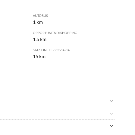
AUTOBUS
1 km
OPPORTUNITÀ DI SHOPPING
1.5 km
STAZIONE FERROVIARIA
15 km
e in mountain bike
•
Arrampicata
sere
•
Camminata nordica
eeblick
mo/bicicletta
•
Cultura
sione
•
Fare surf