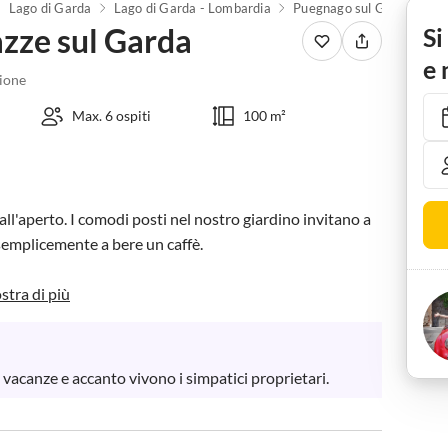
Lago di Garda
Lago di Garda - Lombardia
Puegnago sul Garda
zze sul Garda
Si
e 
ione
Max. 6 ospiti
100 m²
 all'aperto. I comodi posti nel nostro giardino invitano a 
 semplicemente a bere un caffè.

tra di più
 vacanze e accanto vivono i simpatici proprietari.