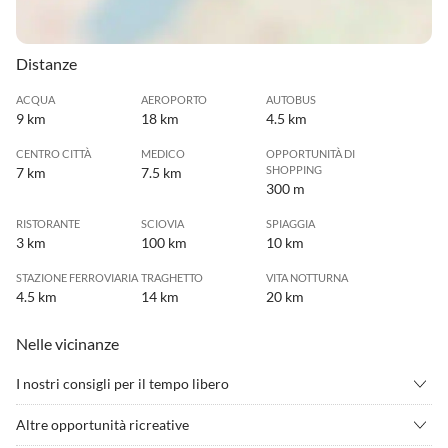
Distanze
ACQUA
AEROPORTO
AUTOBUS
9 km
18 km
4.5 km
CENTRO CITTÀ
MEDICO
OPPORTUNITÀ DI
SHOPPING
7 km
7.5 km
300 m
RISTORANTE
SCIOVIA
SPIAGGIA
3 km
100 km
10 km
STAZIONE FERROVIARIA
TRAGHETTO
VITA NOTTURNA
4.5 km
14 km
20 km
Nelle vicinanze
I nostri consigli per il tempo libero
•
Andare in mountain bike
•
Arrampicata
Altre opportunità ricreative
•
Beach volley
•
Camminata nordica