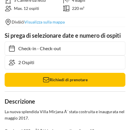
5 Camere da letto
4 Bagni
Max. 12 ospiti
220 m²
Divšići
Visualizza sulla mappa
Si prega di selezionare date e numero di ospiti
Check-in
-
Check-out
Richiedi di prenotare
Descrizione
La nuova splendida Villa Mirjana Ã¨ stata costruita e inaugurata nel 
maggio 2017.
