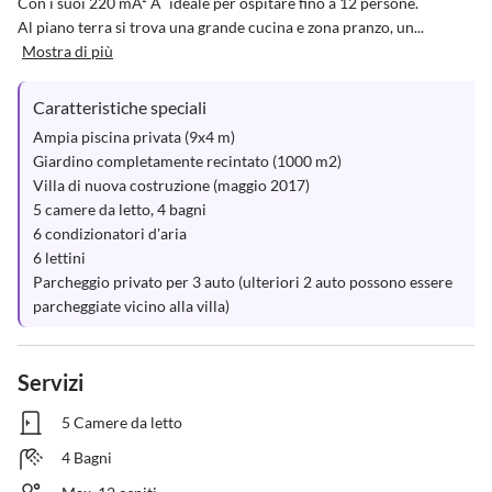
Con i suoi 220 mÂ² Ã¨ ideale per ospitare fino a 12 persone.

Al piano terra si trova una grande cucina e zona pranzo, un...
Mostra di più
Caratteristiche speciali
Ampia piscina privata (9x4 m)

Giardino completamente recintato (1000 m2)

Villa di nuova costruzione (maggio 2017)

5 camere da letto, 4 bagni

6 condizionatori d'aria

6 lettini

Parcheggio privato per 3 auto (ulteriori 2 auto possono essere 
parcheggiate vicino alla villa)
Servizi
5 Camere da letto
4 Bagni