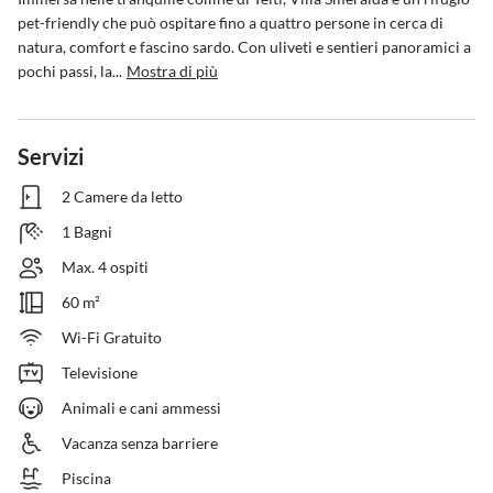
pet-friendly che può ospitare fino a quattro persone in cerca di 
natura, comfort e fascino sardo. Con uliveti e sentieri panoramici a 
pochi passi, la...
Mostra di più
Servizi
2 Camere da letto
1 Bagni
Max. 4 ospiti
60 m²
Wi-Fi Gratuito
Televisione
Animali e cani ammessi
Vacanza senza barriere
Piscina