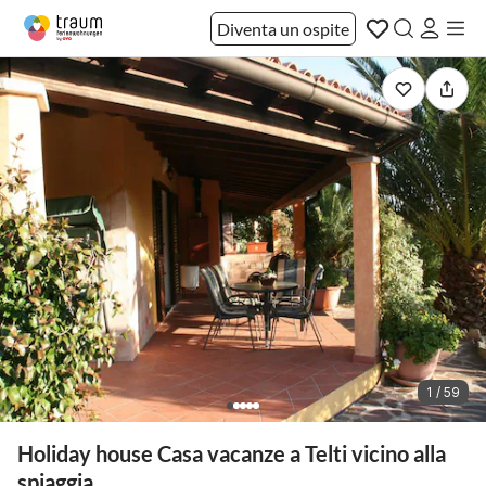
Diventa un ospite
1 / 59
Holiday house Casa vacanze a Telti vicino alla
spiaggia