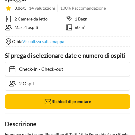
3.86/5
14 valutazioni
100% Raccomandazione
2 Camere da letto
1 Bagni
Max. 4 ospiti
60 m²
Olbia
Visualizza sulla mappa
Si prega di selezionare date e numero di ospiti
Check-in
-
Check-out
Richiedi di prenotare
Descrizione
Immersa nelle tranquille colline di Telti, Villa Smeralda è un rifugio 