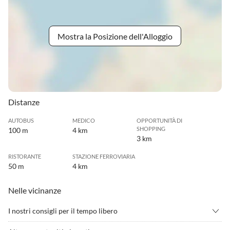
Mostra la Posizione dell'Alloggio
Distanze
AUTOBUS
MEDICO
OPPORTUNITÀ DI
SHOPPING
100 m
4 km
3 km
RISTORANTE
STAZIONE FERROVIARIA
50 m
4 km
Nelle vicinanze
I nostri consigli per il tempo libero
•
Acquisti all'outlet
•
Andare in mountain bike