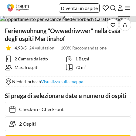
Diventa un ospite
1 / 27
Ferienwohnung "Owwedriwwer" nella casa
degli ospiti Martinshof
4.93/5
24 valutazioni
100% Raccomandazione
2 Camere da letto
1 Bagni
Max. 6 ospiti
70 m²
Niederhorbach
Visualizza sulla mappa
Si prega di selezionare date e numero di ospiti
Check-in
-
Check-out