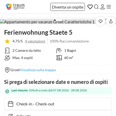
Diventa un ospite
1 / 25
Ferienwohnung Staete 5
4.75/5
4 valutazioni
100% Raccomandazione
2 Camere da letto
1 Bagni
Max. 4 ospiti
60 m²
Groet
Visualizza sulla mappa
Si prega di selezionare date e numero di ospiti
Last minute:
10% di sconto dal 07.08.2026 - 28.08.2026
Check-in
-
Check-out