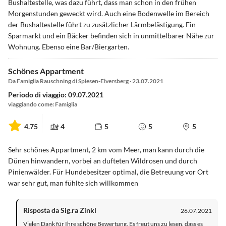
Bushaltestelle, was dazu führt, dass man schon in den frühen
Morgenstunden geweckt wird. Auch eine Bodenwelle im Bereich
der Bushaltestelle führt zu zusätzlicher Lärmbelästigung. Ein
Sparmarkt und ein Bäcker befinden sich in unmittelbarer Nähe zur
Wohnung. Ebenso eine Bar/Biergarten.
Schönes Appartment
Da Famiglia Rauschning di Spiesen-Elversberg · 23.07.2021
Periodo di viaggio: 09.07.2021
viaggiando come: Famiglia
4.75
4
5
5
5
Sehr schönes Appartment, 2 km vom Meer, man kann durch die
Dünen hinwandern, vorbei an dufteten Wildrosen und durch
Pinienwälder. Für Hundebesitzer optimal, die Betreuung vor Ort
war sehr gut, man fühlte sich willkommen
Risposta da Sig.ra Zinkl
26.07.2021
Vielen Dank für Ihre schöne Bewertung. Es freut uns zu lesen, dass es