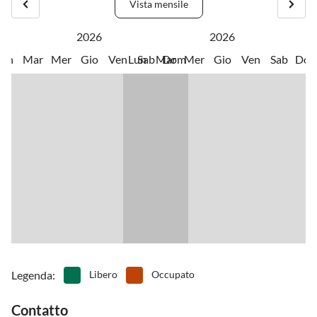
•
Pesca
•
Piscina avventurosa
Vista mensile
supermercato, terrazze e vari ristoranti di qualitÃ .
•
Tennis
2026
2026
Lun
Mar
Mer
Gio
Ven
Lun
Sab
Mar
Dom
Mer
Gio
Ven
Sab
Do
Legenda
:
Libero
Occupato
Contatto