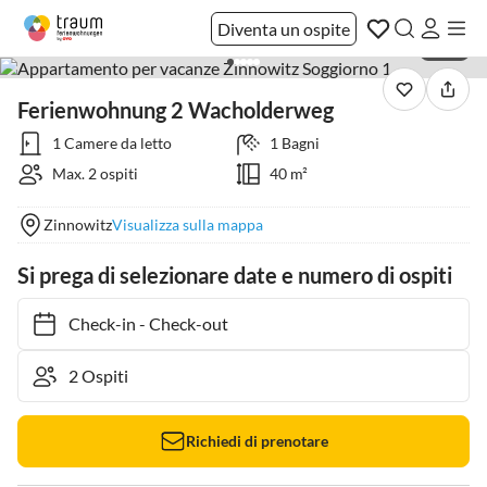
Diventa un ospite
1 / 14
Ferienwohnung 2 Wacholderweg
1 Camere da letto
1 Bagni
Max. 2 ospiti
40 m²
Zinnowitz
Visualizza sulla mappa
Si prega di selezionare date e numero di ospiti
Check-in
-
Check-out
Richiedi di prenotare