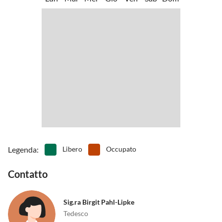
•
Windsurf
Aereo:
Con l'aereo fino all'aeroporto di Heringsdorf, da dove saremo lieti
di venirti a prendere.
Legenda
:
Libero
Occupato
Contatto
Sig.ra Birgit Pahl-Lipke
Tedesco