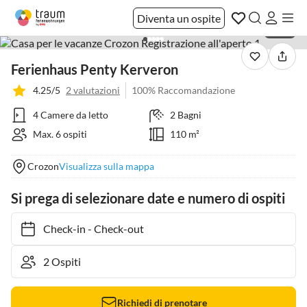
Diventa un ospite
1 / 23
Ferienhaus Penty Kerveron
4.25/5
2 valutazioni
100% Raccomandazione
4 Camere da letto
2 Bagni
Max. 6 ospiti
110 m²
Crozon
Visualizza sulla mappa
Si prega di selezionare date e numero di ospiti
Check-in
-
Check-out
Richiedi di prenotare