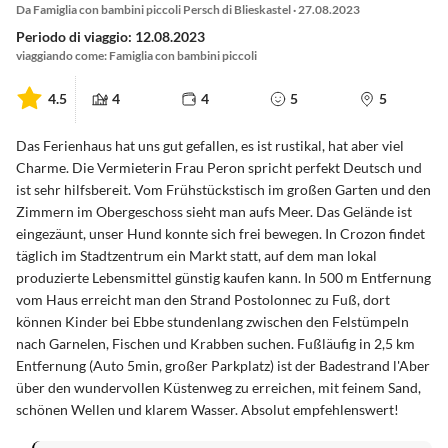
Da Famiglia con bambini piccoli Persch di Blieskastel · 27.08.2023
Periodo di viaggio: 12.08.2023
viaggiando come: Famiglia con bambini piccoli
4.5
4
4
5
5
Das Ferienhaus hat uns gut gefallen, es ist rustikal, hat aber viel
Charme. Die Vermieterin Frau Peron spricht perfekt Deutsch und
ist sehr hilfsbereit. Vom Frühstückstisch im großen Garten und den
Zimmern im Obergeschoss sieht man aufs Meer. Das Gelände ist
eingezäunt, unser Hund konnte sich frei bewegen. In Crozon findet
täglich im Stadtzentrum ein Markt statt, auf dem man lokal
produzierte Lebensmittel günstig kaufen kann. In 500 m Entfernung
vom Haus erreicht man den Strand Postolonnec zu Fuß, dort
können Kinder bei Ebbe stundenlang zwischen den Felstümpeln
nach Garnelen, Fischen und Krabben suchen. Fußläufig in 2,5 km
Entfernung (Auto 5min, großer Parkplatz) ist der Badestrand l'Aber
über den wundervollen Küstenweg zu erreichen, mit feinem Sand,
schönen Wellen und klarem Wasser. Absolut empfehlenswert!