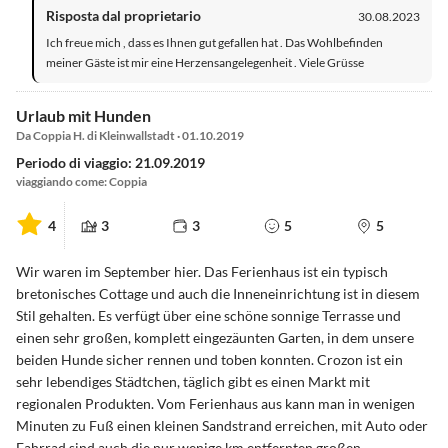
Risposta dal proprietario
30.08.2023
Ich freue mich , dass es Ihnen gut gefallen hat . Das Wohlbefinden
meiner Gäste ist mir eine Herzensangelegenheit . Viele Grüsse
Urlaub mit Hunden
Da Coppia H. di Kleinwallstadt · 01.10.2019
Periodo di viaggio: 21.09.2019
viaggiando come: Coppia
4
3
3
5
5
Wir waren im September hier. Das Ferienhaus ist ein typisch
bretonisches Cottage und auch die Inneneinrichtung ist in diesem
Stil gehalten. Es verfügt über eine schöne sonnige Terrasse und
einen sehr großen, komplett eingezäunten Garten, in dem unsere
beiden Hunde sicher rennen und toben konnten. Crozon ist ein
sehr lebendiges Städtchen, täglich gibt es einen Markt mit
regionalen Produkten. Vom Ferienhaus aus kann man in wenigen
Minuten zu Fuß einen kleinen Sandstrand erreichen, mit Auto oder
Fahrrad sind auch die nur wenige km entfernten großen