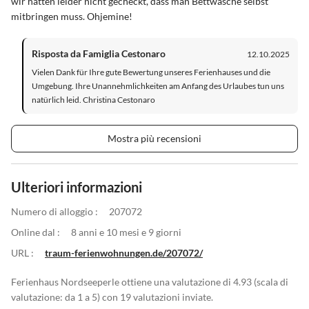
wir hatten leider nicht gecheckt, dass man Bettwäsche selbst
mitbringen muss. Ohjemine!
Risposta da Famiglia Cestonaro
12.10.2025
Vielen Dank für Ihre gute Bewertung unseres Ferienhauses und die
Umgebung. Ihre Unannehmlichkeiten am Anfang des Urlaubes tun uns
natürlich leid. Christina Cestonaro
Mostra più recensioni
Ulteriori informazioni
Numero di alloggio :
207072
Online dal :
8 anni e 10 mesi e 9 giorni
URL :
traum-ferienwohnungen.de/207072/
Ferienhaus Nordseeperle ottiene una valutazione di 4.93 (scala di
valutazione: da 1 a 5) con 19 valutazioni inviate.