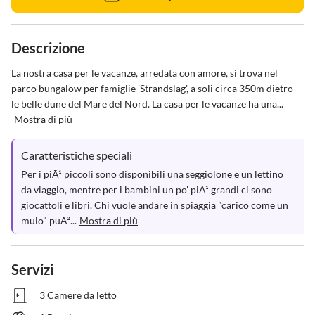
Descrizione
La nostra casa per le vacanze, arredata con amore, si trova nel 
parco bungalow per famiglie 'Strandslag', a soli circa 350m dietro 
le belle dune del Mare del Nord. La casa per le vacanze ha una...
Mostra di più
Caratteristiche speciali
Per i piÃ¹ piccoli sono disponibili una seggiolone e un lettino 
da viaggio, mentre per i bambini un po' piÃ¹ grandi ci sono 
giocattoli e libri. Chi vuole andare in spiaggia "carico come un 
mulo" puÃ²...
Mostra di più
Servizi
3 Camere da letto