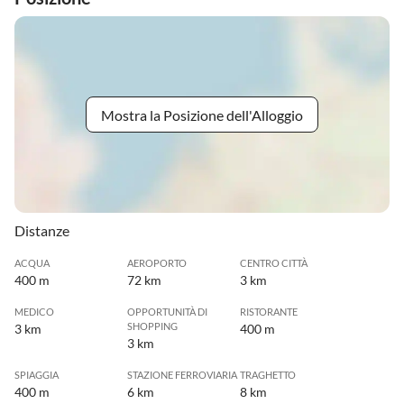
Mostra la Posizione dell'Alloggio
Distanze
ACQUA
AEROPORTO
CENTRO CITTÀ
400 m
72 km
3 km
MEDICO
OPPORTUNITÀ DI
RISTORANTE
SHOPPING
3 km
400 m
3 km
SPIAGGIA
STAZIONE FERROVIARIA
TRAGHETTO
400 m
6 km
8 km