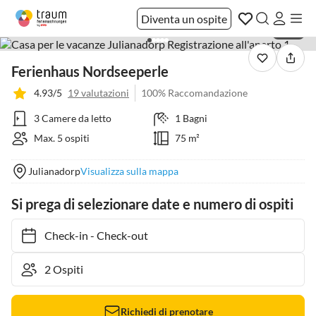
Diventa un ospite
1 / 22
Ferienhaus Nordseeperle
4.93/5
19 valutazioni
100% Raccomandazione
3 Camere da letto
1 Bagni
Max. 5 ospiti
75 m²
Julianadorp
Visualizza sulla mappa
Si prega di selezionare date e numero di ospiti
Check-in
-
Check-out
Richiedi di prenotare