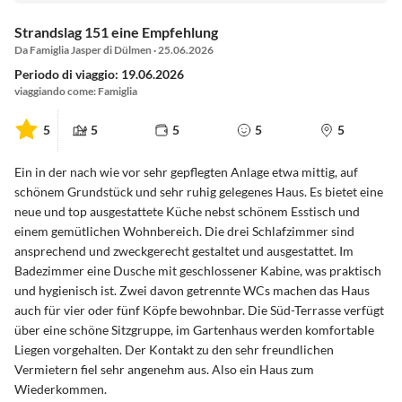
Strandslag 151 eine Empfehlung
Da Famiglia Jasper di Dülmen · 25.06.2026
Periodo di viaggio: 19.06.2026
viaggiando come: Famiglia
5
5
5
5
5
Ein in der nach wie vor sehr gepflegten Anlage etwa mittig, auf
schönem Grundstück und sehr ruhig gelegenes Haus. Es bietet eine
neue und top ausgestattete Küche nebst schönem Esstisch und
einem gemütlichen Wohnbereich. Die drei Schlafzimmer sind
ansprechend und zweckgerecht gestaltet und ausgestattet. Im
Badezimmer eine Dusche mit geschlossener Kabine, was praktisch
und hygienisch ist. Zwei davon getrennte WCs machen das Haus
auch für vier oder fünf Köpfe bewohnbar. Die Süd-Terrasse verfügt
über eine schöne Sitzgruppe, im Gartenhaus werden komfortable
Liegen vorgehalten. Der Kontakt zu den sehr freundlichen
Vermietern fiel sehr angenehm aus. Also ein Haus zum
Wiederkommen.