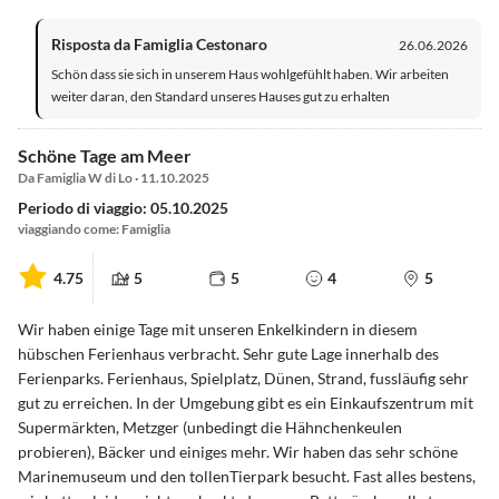
Risposta da Famiglia Cestonaro
26.06.2026
Schön dass sie sich in unserem Haus wohlgefühlt haben. Wir arbeiten
weiter daran, den Standard unseres Hauses gut zu erhalten
Schöne Tage am Meer
Da Famiglia W di Lo · 11.10.2025
Periodo di viaggio: 05.10.2025
viaggiando come: Famiglia
4.75
5
5
4
5
Wir haben einige Tage mit unseren Enkelkindern in diesem
hübschen Ferienhaus verbracht. Sehr gute Lage innerhalb des
Ferienparks. Ferienhaus, Spielplatz, Dünen, Strand, fussläufig sehr
gut zu erreichen. In der Umgebung gibt es ein Einkaufszentrum mit
Supermärkten, Metzger (unbedingt die Hähnchenkeulen
probieren), Bäcker und einiges mehr. Wir haben das sehr schöne
Marinemuseum und den tollenTierpark besucht. Fast alles bestens,