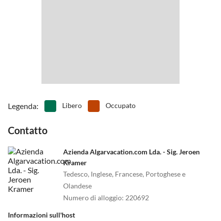
•
Pesca
•
Piscina avventurosa
•
Scalata
•
Sci d'acqua
•
Sci d'acqua
•
Snorkeling
•
Sport acquatici
•
Teatro
•
Tennis
•
Terreno di gioco
•
Tubazione dell'acqua
•
Tuffo
•
Vai in pedalò
•
Vita notturna
•
Wakeboard
•
Windsurf
•
Zoo
Legenda
:
Libero
Occupato
Contatto
Azienda Algarvacation.com Lda. - Sig. Jeroen
Kramer
Tedesco, Inglese, Francese, Portoghese e
Olandese
Numero di alloggio
:
220692
Informazioni sull'host