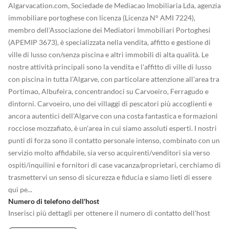
Algarvacation.com, Sociedade de Mediacao Imobiliaria Lda, agenzia
immobiliare portoghese con licenza (Licenza N° AMI 7224),
membro dell'Associazione dei Mediatori Immobiliari Portoghesi
(APEMIP 3673), è specializzata nella vendita, affitto e gestione di
ville di lusso con/senza piscina e altri immobili di alta qualità. Le
nostre attività principali sono la vendita e l'affitto di ville di lusso
con piscina in tutta l'Algarve, con particolare attenzione all'area tra
Portimao, Albufeira, concentrandoci su Carvoeiro, Ferragudo e
dintorni. Carvoeiro, uno dei villaggi di pescatori più accoglienti e
ancora autentici dell'Algarve con una costa fantastica e formazioni
rocciose mozzafiato, è un'area in cui siamo assoluti esperti. I nostri
punti di forza sono il contatto personale intenso, combinato con un
servizio molto affidabile, sia verso acquirenti/venditori sia verso
ospiti/inquilini e fornitori di case vacanza/proprietari, cerchiamo di
trasmettervi un senso di sicurezza e fiducia e siamo lieti di essere
qui pe...
Numero di telefono dell'host
Inserisci più dettagli per ottenere il numero di contatto dell'host