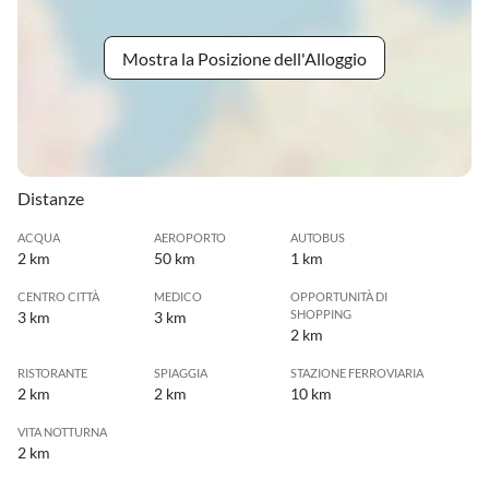
Mostra la Posizione dell'Alloggio
Distanze
ACQUA
AEROPORTO
AUTOBUS
2 km
50 km
1 km
CENTRO CITTÀ
MEDICO
OPPORTUNITÀ DI
SHOPPING
3 km
3 km
2 km
RISTORANTE
SPIAGGIA
STAZIONE FERROVIARIA
2 km
2 km
10 km
VITA NOTTURNA
2 km