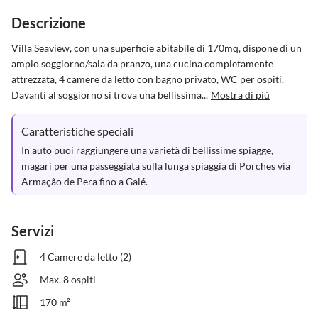
Descrizione
Villa Seaview, con una superficie abitabile di 170mq, dispone di un 
ampio soggiorno/sala da pranzo, una cucina completamente 
attrezzata, 4 camere da letto con bagno privato, WC per ospiti. 
Davanti al soggiorno si trova una bellissima...
Mostra di più
Caratteristiche speciali
In auto puoi raggiungere una varietà di bellissime spiagge, 
magari per una passeggiata sulla lunga spiaggia di Porches via 
Armação de Pera fino a Galé.
Servizi
4 Camere da letto (2)
Max. 8 ospiti
170 m²