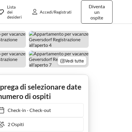
Diventa
Lista
un
dei
Accedi/Registrati
desideri
ospite
Vedi tutte
sdorf
Holiday apartment Atelier 2, Ostewerft
 prega di selezionare date
numero di ospiti
Check-in
-
Check-out