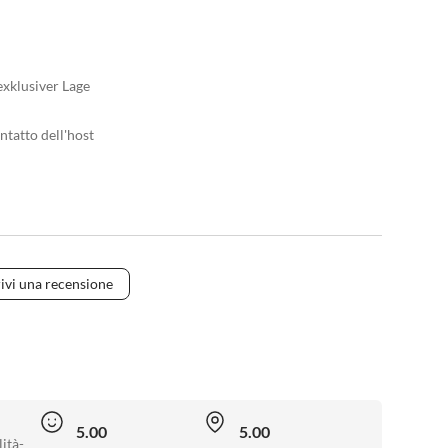
exklusiver Lage
ntatto dell'host
ivi una recensione
5.00
5.00
ità-