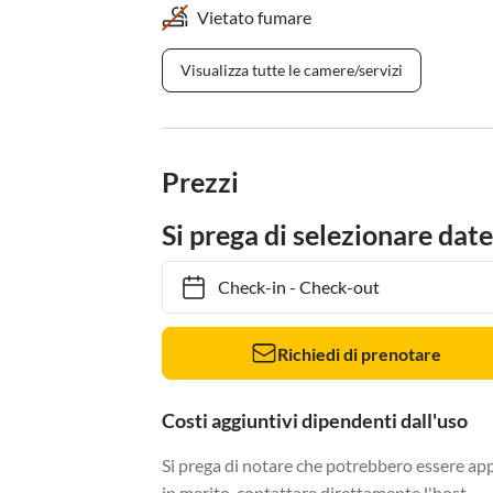
Vietato fumare
Visualizza tutte le camere/servizi
Prezzi
Si prega di selezionare date
Check-in
-
Check-out
Richiedi di prenotare
Costi aggiuntivi dipendenti dall'uso
Si prega di notare che potrebbero essere app
in merito, contattare direttamente l'host.