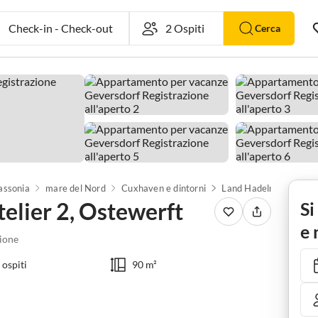
Check-in
-
Check-out
Cerca
assonia
mare del Nord
Cuxhaven e dintorni
Land Hadeln
Gever
elier 2, Ostewerft
Si
e 
ione
 ospiti
90 m²