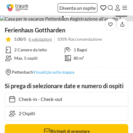
Diventa un ospite
1 / 35
Ferienhaus Gottharden
5.00/5
6 valutazioni
100% Raccomandazione
2 Camere da letto
1 Bagni
Max. 5 ospiti
80 m²
Pettenbach
Visualizza sulla mappa
Si prega di selezionare date e numero di ospiti
Check-in
-
Check-out
Richiedi di prenotare