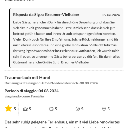
Risposta da Sig.ra Breumer-Vielhaber
29.06.2026
Liebe Gäste, herzlichen Dank für die schöne Bewertung und, dass Sie
sich dafür Zeit genommen haben! Es freut mich sehr, dass Sie sich gut
betreut gefühlt haben und Ihren Urlaub entspannt genießen konnten.
Vielen Dank auch für Ihre Empfehlung. Solche Rückmeldungen sind für
mich etwas Besonderes und eine große Motivation. Vielleicht führt Sie
Ihr Weg irgendwann wieder ins Ferienhaus Gottharden, ich würde mich
sehr freuen, so angenehme Gäste beherbergen zu dürfen. Bis dahin alles
Gute und herzliche Grüße Edith Breumer-Vielhaber
Traumurlaub mit Hund
Da Famiglia Steininger di Gföhl/Niederösterriech · 30.08.2024
Periodo di viaggio: 04.08.2024
viaggiando come: Famiglia
5
5
5
5
5
Das sehr ruhig gelegene Ferienhaus, ein mit viel Liebe renoviertes