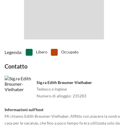
In aereo: aeroporto di Linz/HÃ¶rsching, poi con un'auto a noleggio
fino a Steinfelden.
Legenda
:
Libero
Occupato
Contatto
Sig.ra Edith Breumer-Vielhaber
Tedesco e Inglese
Numero di alloggio
:
235283
Informazioni sull'host
Mi chiamo Edith Breumer-Vielhaber. Affitto con piacere la nostra
casa per le vacanze, che fino a poco tempo fa era utilizzata solo da