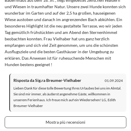
Bauernhaus aus dem 18. Jh. , liegt eingebettet zwischen Wäldern
und Wiesen in traumhafter Natur. Unsere zwei Hunde konnten sich
wunderbar im Garten und auf der 2,5 ha großen, hauseigenen
Wiese austoben und danach im angrenzenden Bach abkühlen. Ein
besonderes Highlight ist die neu gestaltete Terrasse, wo wir jeden
Tag gemütlich frühstückten und am Abend den Sternenhimmel
beobachten konnten. Frau Vielhaber hat uns ganz herzlich
empfangen und sich viel Zeit genommen, um uns die schönsten
Ausflugsziele und die besten Gasthäuser in der Umgebung zu
erklären. Das Anwesen ist für ruhesuchende Menschen mit
Hunden bestens geeignet !
Risposta da Sig.ra Breumer-Vielhaber
01.09.2024
Lieben Dank für diese tolle Bewertung Ihres Urlaubes bei uns im Almtal.
Sie sind mir immer, als äußerst angenehme Gäste, willkommen in
unserem Ferienhaus. Ich freue mich auf ein Wiedersehen! LG, Edith
Breumer-Vielhaber
Mostra più recensioni