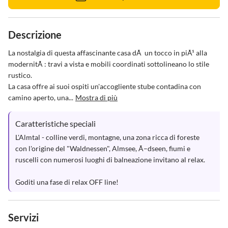
Descrizione
La nostalgia di questa affascinante casa dÃ  un tocco in piÃ¹ alla 
modernitÃ : travi a vista e mobili coordinati sottolineano lo stile 
rustico. 

La casa offre ai suoi ospiti un'accogliente stube contadina con 
camino aperto, una...
Mostra di più
Caratteristiche speciali
L'Almtal - colline verdi, montagne, una zona ricca di foreste 
con l'origine del "Waldnessen", Almsee, Ã–dseen, fiumi e 
ruscelli con numerosi luoghi di balneazione invitano al relax.

Goditi una fase di relax OFF line!
Servizi