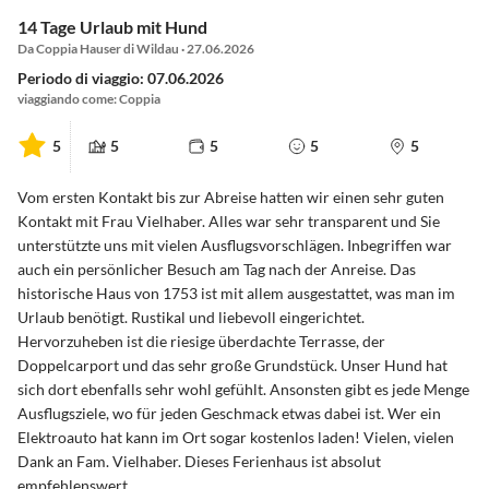
14 Tage Urlaub mit Hund
Da Coppia Hauser di Wildau · 27.06.2026
Periodo di viaggio: 07.06.2026
viaggiando come: Coppia
5
5
5
5
5
Vom ersten Kontakt bis zur Abreise hatten wir einen sehr guten
Kontakt mit Frau Vielhaber. Alles war sehr transparent und Sie
unterstützte uns mit vielen Ausflugsvorschlägen. Inbegriffen war
auch ein persönlicher Besuch am Tag nach der Anreise. Das
historische Haus von 1753 ist mit allem ausgestattet, was man im
Urlaub benötigt. Rustikal und liebevoll eingerichtet.
Hervorzuheben ist die riesige überdachte Terrasse, der
Doppelcarport und das sehr große Grundstück. Unser Hund hat
sich dort ebenfalls sehr wohl gefühlt. Ansonsten gibt es jede Menge
Ausflugsziele, wo für jeden Geschmack etwas dabei ist. Wer ein
Elektroauto hat kann im Ort sogar kostenlos laden! Vielen, vielen
Dank an Fam. Vielhaber. Dieses Ferienhaus ist absolut
empfehlenswert.