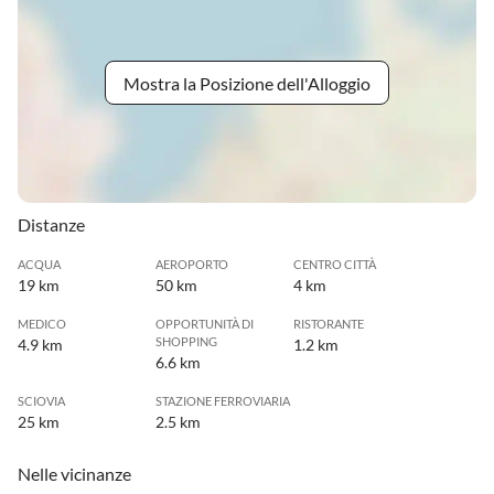
Mostra la Posizione dell'Alloggio
Distanze
ACQUA
AEROPORTO
CENTRO CITTÀ
19 km
50 km
4 km
MEDICO
OPPORTUNITÀ DI
RISTORANTE
SHOPPING
4.9 km
1.2 km
6.6 km
SCIOVIA
STAZIONE FERROVIARIA
25 km
2.5 km
Nelle vicinanze