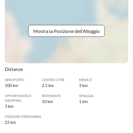
Mostra la Posizione dell'Alloggio
Distanze
AEROPORTO
CENTRO CITTÀ
MEDICO
100 km
2.5 km
3 km
OPPORTUNITÀ DI
RISTORANTE
SPIAGGIA
SHOPPING
10 km
1 km
3 km
STAZIONE FERROVIARIA
22 km