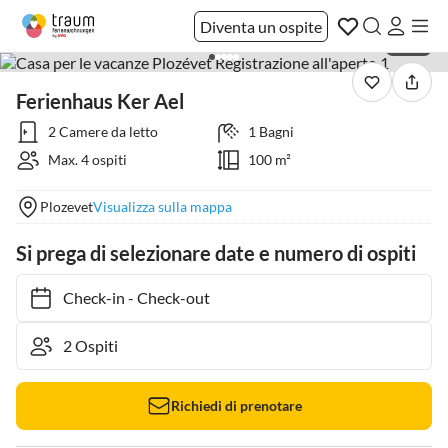
Diventa un ospite
1 / 20
Ferienhaus Ker Ael
2 Camere da letto
1 Bagni
Max. 4 ospiti
100 m²
Plozevet
Visualizza sulla mappa
Si prega di selezionare date e numero di ospiti
Check-in
-
Check-out
Richiedi di prenotare