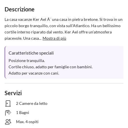
Descrizione
La casa vacanze Ker Ael Ã¨ una casa in pietra bretone. Si trova in un 
piccolo borgo tranquillo, con vista sull'Atlantico. Ha un bellissimo 
cortile interno riparato dal vento. Ker Ael offre un'atmosfera 
piacevole. Una casa...
Mostra di più
Caratteristiche speciali
Posizione tranquilla.

Cortile chiuso, adatto per famiglie con bambini.

Adatto per vacanze con cani.
Servizi
2 Camere da letto
1 Bagni
Max. 4 ospiti