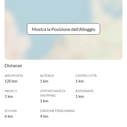
Mostra la Posizione dell'Alloggio
Distanze
AEROPORTO
AUTOBUS
CENTRO CITTÀ
120 km
1 km
1 km
MEDICO
OPPORTUNITÀ DI
RISTORANTE
SHOPPING
1 km
1 km
1 km
SCIOVIA
STAZIONE FERROVIARIA
6 km
4 km