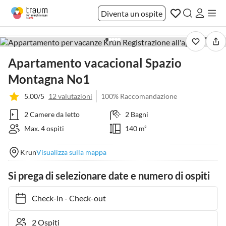
Diventa un ospite
1 / 36
Apartamento vacacional Spazio
Montagna No1
5.00/5
12 valutazioni
100% Raccomandazione
2 Camere da letto
2 Bagni
Max. 4 ospiti
140 m²
Krun
Visualizza sulla mappa
Si prega di selezionare date e numero di ospiti
Check-in
-
Check-out