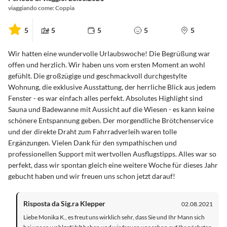
viaggiando come: Coppia
5
5
5
5
5
Wir hatten eine wundervolle Urlaubswoche! Die Begrüßung war
offen und herzlich. Wir haben uns vom ersten Moment an wohl
gefühlt. Die großzügige und geschmackvoll durchgestylte
Wohnung, die exklusive Ausstattung, der herrliche Blick aus jedem
Fenster - es war einfach alles perfekt. Absolutes Highlight sind
Sauna und Badewanne mit Aussicht auf die Wiesen - es kann keine
schönere Entspannung geben. Der morgendliche Brötchenservice
und der direkte Draht zum Fahrradverleih waren tolle
Ergänzungen. Vielen Dank für den sympathischen und
professionellen Support mit wertvollen Ausflugstipps. Alles war so
perfekt, dass wir spontan gleich eine weitere Woche für dieses Jahr
gebucht haben und wir freuen uns schon jetzt darauf!
Risposta da Sig.ra Klepper
02.08.2021
Liebe Monika K., es freut uns wirklich sehr, dass Sie und Ihr Mann sich