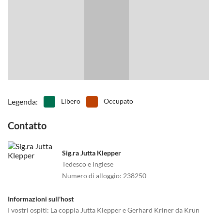
raggiungibile a piedi in circa 15 minuti.
Legenda
:
Libero
Occupato
Contatto
Sig.ra Jutta Klepper
Tedesco e Inglese
Numero di alloggio
:
238250
Informazioni sull'host
I vostri ospiti: La coppia Jutta Klepper e Gerhard Kriner da Krün