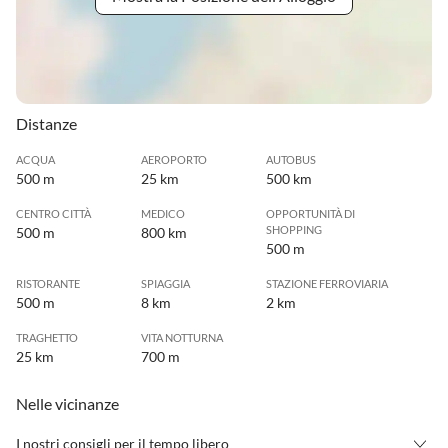
Distanze
ACQUA
AEROPORTO
AUTOBUS
500 m
25 km
500 km
CENTRO CITTÀ
MEDICO
OPPORTUNITÀ DI
SHOPPING
500 m
800 km
500 m
RISTORANTE
SPIAGGIA
STAZIONE FERROVIARIA
500 m
8 km
2 km
TRAGHETTO
VITA NOTTURNA
25 km
700 m
Nelle vicinanze
I nostri consigli per il tempo libero