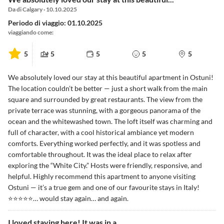
Da di Calgary · 10.10.2025
Periodo di viaggio: 01.10.2025
viaggiando come:
5
5
5
5
5
We absolutely loved our stay at this beautiful apartment in Ostuni!
The location couldn’t be better — just a short walk from the main
square and surrounded by great restaurants. The view from the
private terrace was stunning, with a gorgeous panorama of the
ocean and the whitewashed town. The loft itself was charming and
full of character, with a cool historical ambiance yet modern
comforts. Everything worked perfectly, and it was spotless and
comfortable throughout. It was the ideal place to relax after
exploring the “White City.” Hosts were friendly, responsive, and
helpful. Highly recommend this apartment to anyone visiting
Ostuni — it’s a true gem and one of our favourite stays in Italy!
⭐⭐⭐⭐⭐… would stay again… and again.
I loved staying here! It was in a...