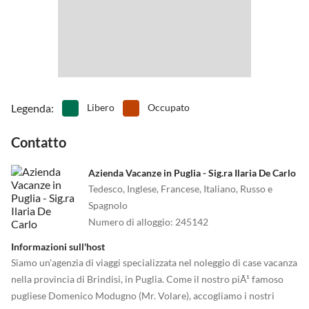
essere consegnate direttamente al tuo appartamento per le
•
Tennis
•
Terreno di gioco
Consigliamo questo posto sia agli amanti del pesce che della carne,
vacanze. Ci occupiamo di tutto.
•
Vita notturna
•
Zoo
cosÃ¬ come per chi ama bar e locali. Senza dimenticare le gelaterie
della cittÃ . A Ostuni troverai anche un frantoio ipogeo, utilizzato
nel Medioevo per la produzione di olio d'oliva. Al "CaffÃ¨ Cavour"
potrai ammirare questo antico manufatto. Osserva le vasche di
decantazione dell'olio, i pavimenti originali e la mangiatoia con la
Legenda
:
Libero
Occupato
mola e il tunnel dove venivano scaricate le olive.
Contatto
Azienda Vacanze in Puglia - Sig.ra Ilaria De Carlo
Tedesco, Inglese, Francese, Italiano, Russo e
Spagnolo
Numero di alloggio
:
245142
Informazioni sull'host
Siamo un'agenzia di viaggi specializzata nel noleggio di case vacanza
nella provincia di Brindisi, in Puglia. Come il nostro piÃ¹ famoso
pugliese Domenico Modugno (Mr. Volare), accogliamo i nostri