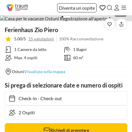
Diventa un ospite
1 / 27
Ferienhaus Zio Piero
5.00/5
15 valutazioni
100% Raccomandazione
1 Camere da letto
1 Bagni
Max. 4 ospiti
60 m²
Ostuni
Visualizza sulla mappa
Si prega di selezionare date e numero di ospiti
Check-in
-
Check-out
Richiedi di prenotare