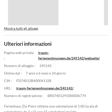
Mostra tutti gli alloggi
Ulteriori informazioni
Pagina web privata
traum-
:
ferienwohnungen.de/245142/webseite/
Numero di alloggio :
245142
Online dal :
7 anni e 6 mesi e 24 giorni
CIN :
IT074012B400041328
URL :
traum-ferienwohnungen.de/245142/
Numero di registrazione :
BR07401291000006774
Ferienhaus Zio Piero ottiene una valutazione di 5.00 (scala di
valutazione: da 1 a 5) con 15 valutazioni inviate.