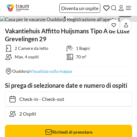
Diventa un ospite
1 / 27
Vakantiehuis Affitto Huijsmans Tipo A de Luxe
Grevelingen 29
2 Camere da letto
1 Bagni
Max. 4 ospiti
70 m²
Ouddorp
Visualizza sulla mappa
Si prega di selezionare date e numero di ospiti
Check-in
-
Check-out
Richiedi di prenotare