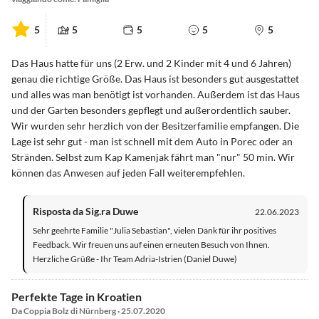
5
5
5
5
5
Das Haus hatte für uns (2 Erw. und 2 Kinder mit 4 und 6 Jahren)
genau die richtige Größe. Das Haus ist besonders gut ausgestattet
und alles was man benötigt ist vorhanden. Außerdem ist das Haus
und der Garten besonders gepflegt und außerordentlich sauber.
Wir wurden sehr herzlich von der Besitzerfamilie empfangen. Die
Lage ist sehr gut - man ist schnell mit dem Auto in Porec oder an
Stränden. Selbst zum Kap Kamenjak fährt man "nur" 50 min. Wir
können das Anwesen auf jeden Fall weiterempfehlen.
Risposta da Sig.ra Duwe
22.06.2023
Sehr geehrte Familie "Julia Sebastian", vielen Dank für ihr positives
Feedback. Wir freuen uns auf einen erneuten Besuch von Ihnen.
Herzliche Grüße - Ihr Team Adria-Istrien (Daniel Duwe)
Perfekte Tage in Kroatien
Da Coppia Bolz di Nürnberg · 25.07.2020