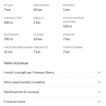
ACQUA
AEROPORTO
AUTOBUS
7 km
50 km
1 km
CENTRO CITTÀ
MEDICO
OPPORTUNITÀ DI
SHOPPING
500 m
1 km
500 m
RISTORANTE
SCIOVIA
SPIAGGIA
700 m
10 km
7 km
STAZIONE FERROVIARIA
TRAGHETTO
VITA NOTTURNA
35 km
7 km
7 km
Nelle vicinanze
I nostri consigli per il tempo libero
•
Andare in mountain bike
•
Badminton
Altre opportunità ricreative
•
Beach volley
•
Benessere
La moderna regione turistica di PoreÄ
•
Canottaggio
•
Caratteristiche turistiche
Destinazione di vacanza
•
Ciclismo/bicicletta
•
Cinema
La localitÃ turistica di Nova Vas si trova a nord di Porec e offre un
Come arrivare
•
Crociera nel porto
•
Cultura
ottimo punto di partenza per escursioni nei dintorni.