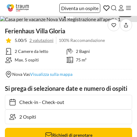
Diventa un ospite
1 / 21
Ferienhaus Villa Gloria
5.00/5
2 valutazioni
100% Raccomandazione
2 Camere da letto
2 Bagni
Max. 5 ospiti
75 m²
Nova Vas
Visualizza sulla mappa
Si prega di selezionare date e numero di ospiti
Check-in
-
Check-out
Richiedi di prenotare