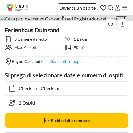
Diventa un ospite
1 / 22
Ferienhaus Duinzand
3 Camere da letto
1 Bagni
Max. 4 ospiti
90 m²
Bagno Cadzand
Visualizza sulla mappa
Si prega di selezionare date e numero di ospiti
Check-in
-
Check-out
Richiedi di prenotare