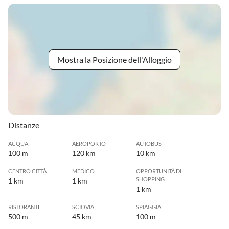
Mostra la Posizione dell'Alloggio
Distanze
ACQUA
AEROPORTO
AUTOBUS
100 m
120 km
10 km
CENTRO CITTÀ
MEDICO
OPPORTUNITÀ DI
SHOPPING
1 km
1 km
1 km
RISTORANTE
SCIOVIA
SPIAGGIA
500 m
45 km
100 m