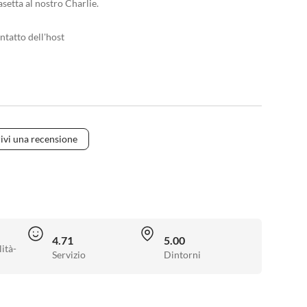
etta al nostro Charlie.
ntatto dell'host
ivi una recensione
4.71
5.00
ità-
Servizio
Dintorni