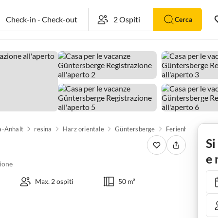
Check-in
-
Check-out
Cerca
a-Anhalt
resina
Harz orientale
Güntersberge
Ferienhaus Charli
Si
e 
ione
Max. 2 ospiti
50 m²