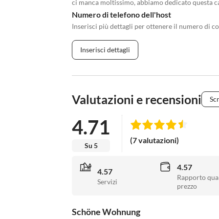
ci manca moltissimo, abbiamo dedicato questa cas
Numero di telefono dell'host
Inserisci più dettagli per ottenere il numero di co
Inserisci dettagli
Valutazioni e recensioni
Scr
4.71
(7 valutazioni)
Su 5
4.57
4.57
Rapporto qual
Servizi
prezzo
Schöne Wohnung