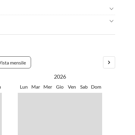
nata nordica
•
Canottaggio
mo/bicicletta
•
Cultura
 una vacanza tranquilla e di puro relax tra boschi, prati e una
sioni in montagna
•
Fare jogging
o attività sportive direttamente dalla porta di casa. Se cercate
Grigliare
•
Musei
. Il nostro lago balneabile si trova a 500 metri di distanza.
are gli uccelli
•
Percorso corde alte
zioni e luoghi di interesse. Il ponte sospeso più grande del
a all'aperto
•
Piscina interna
'umanità, sono solo alcuni esempi.
no
•
Sport acquatici
Vista mensile
 pedalò
•
Zoo
2026
m
Lun
Mar
Mer
Gio
Ven
Sab
Dom