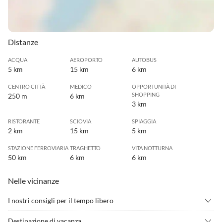
Distanze
ACQUA
AEROPORTO
AUTOBUS
5 km
15 km
6 km
CENTRO CITTÀ
MEDICO
OPPORTUNITÀ DI
SHOPPING
250 m
6 km
3 km
RISTORANTE
SCIOVIA
SPIAGGIA
2 km
15 km
5 km
STAZIONE FERROVIARIA
TRAGHETTO
VITA NOTTURNA
50 km
6 km
6 km
Nelle vicinanze
I nostri consigli per il tempo libero
•
Badminton
•
Calcio
Destinazione di vacanza