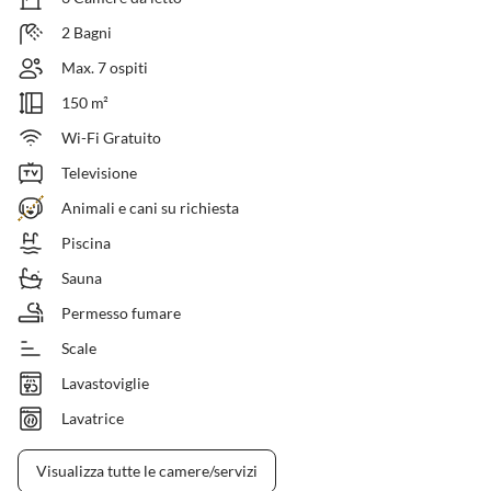
2 Bagni
Max. 7 ospiti
150 m²
Wi-Fi Gratuito
Televisione
Animali e cani su richiesta
Piscina
Sauna
Permesso fumare
Scale
Lavastoviglie
Lavatrice
Visualizza tutte le camere/servizi