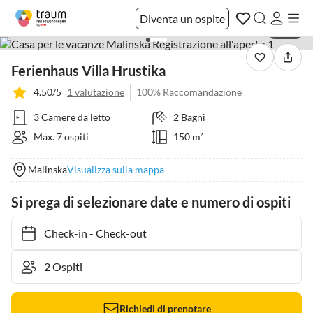
Diventa un ospite
1 / 32
Ferienhaus Villa Hrustika
4.50/5
1 valutazione
100% Raccomandazione
3 Camere da letto
2 Bagni
Max. 7 ospiti
150 m²
Malinska
Visualizza sulla mappa
Si prega di selezionare date e numero di ospiti
Check-in
-
Check-out
Richiedi di prenotare