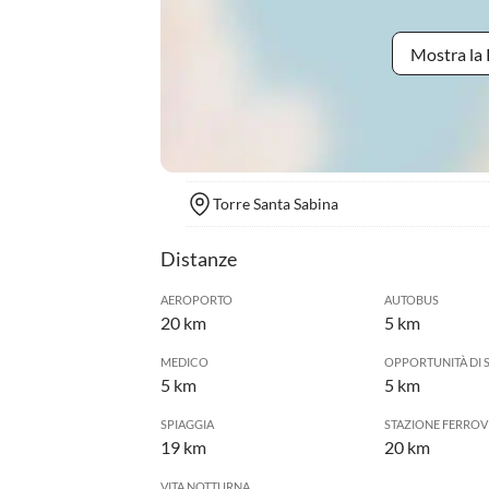
Mostra la 
Torre Santa Sabina
Distanze
AEROPORTO
AUTOBUS
20 km
5 km
MEDICO
OPPORTUNITÀ DI 
5 km
5 km
SPIAGGIA
STAZIONE FERROV
19 km
20 km
VITA NOTTURNA