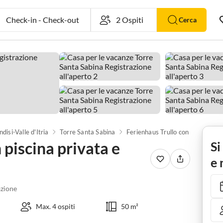
Check-in
-
Check-out
Cerca
ndisi-Valle d'Itria
Torre Santa Sabina
Ferienhaus Trullo con piscina priv
 piscina privata e
Si
e 
zione
Max. 4 ospiti
50 m²