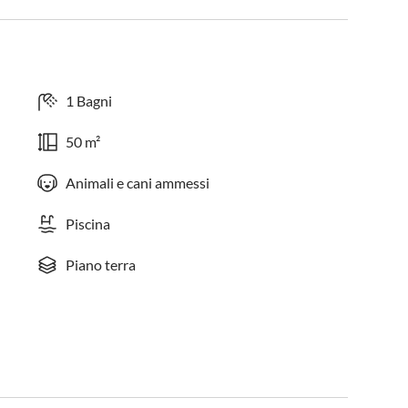
1 Bagni
50 m²
Animali e cani ammessi
Piscina
Piano terra