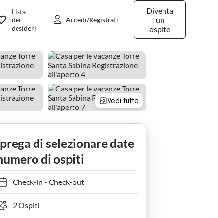
Diventa
Lista
un
dei
Accedi/Registrati
desideri
ospite
Vedi tutte
ata e giardino
 prega di selezionare date
numero di ospiti
Check-in
-
Check-out