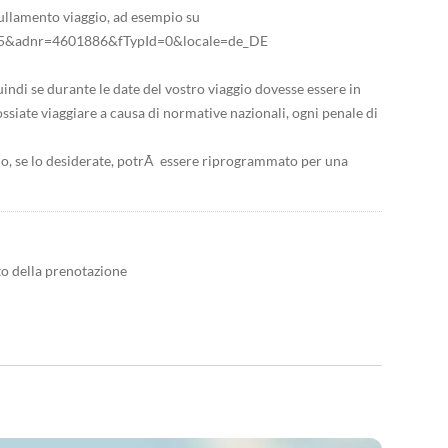
nullamento viaggio, ad esempio su
id=95&adnr=4601886&fTypId=0&locale=de_DE
indi se durante le date del vostro viaggio dovesse essere in
possiate viaggiare a causa di normative nazionali, ogni penale di
% o, se lo desiderate, potrÃ essere riprogrammato per una
to della prenotazione