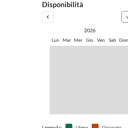
Disponibilità
•
Fare surf
•
Fitnes
incrociano le strade circolari.
•
Grigliare
•
Musei
•
Piscina avventurosa
2026
Lun
Mar
Mer
Gio
Ven
Sab
Do
Legenda
:
Libero
Occupato