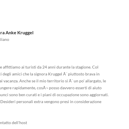
.ra Anke Kruggel
aliano
he affittiamo ai turisti da 24 anni durante la stagione. Col
ci degli amici che la signora Kruggel Ã¨ piuttosto brava in
ai vacanza. Anche se il mio territorio si Ã¨ un po' allargato, le
iungere rapidamente, cosÃ¬ posso davvero esserti di aiuto
unci sono ben curati e i piani di occupazione sono aggiornati.
. Desideri personali extra vengono presi in considerazione
ntatto dell'host