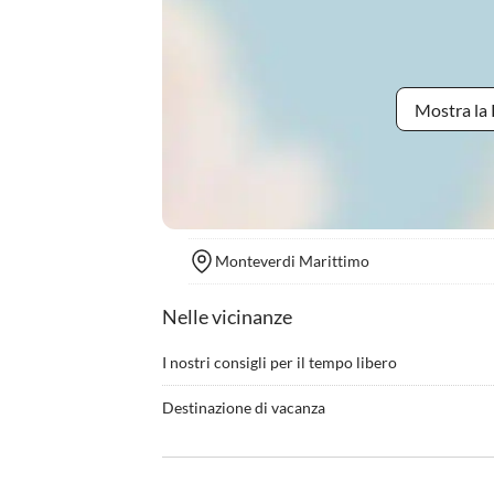
Mostra la 
Monteverdi Marittimo
Nelle vicinanze
I nostri consigli per il tempo libero
•
Acquisti all'outlet
•
Andar
Destinazione di vacanza
•
Benessere
•
Cammi
Il piccolo, tipico comune toscano di Monteverdi 
•
Ciclismo/bicicletta
•
Cultu
tramite tre strade circolari che circondano la par
•
Degustazione di vini
•
Escur
raggiungere la zona piÃ¹ antica attraverso le cosid