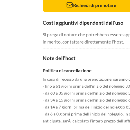
Richiedi di prenotare
Costi aggiuntivi dipendenti dall'uso
Si prega di notare che potrebbero essere app
in merito, contattare direttamente l'host.
Note dell'host
Politica di cancellazione
In caso di recesso da una prenotazione, saranno do
- fino a 61 giorni prima dell'inizio del noleggio 3
- da 60 a 35 giorni prima dell'inizio del noleggio
- da 34 a 15 giorni prima dell'inizio del noleggio
- da 14 a 7 giorni prima dell'inizio del noleggio 
- da 6 a 0 giorni prima dell'inizio del noleggio, 
anticipata, sarÃ calcolato l'intero prezzo dell'affi