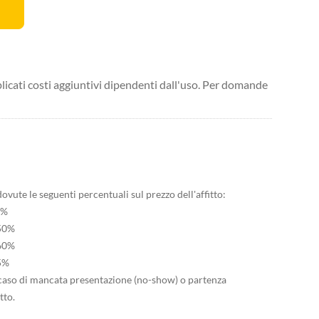
licati costi aggiuntivi dipendenti dall'uso. Per domande
vute le seguenti percentuali sul prezzo dell'affitto:
0%
 50%
 60%
85%
in caso di mancata presentazione (no-show) o partenza
tto.