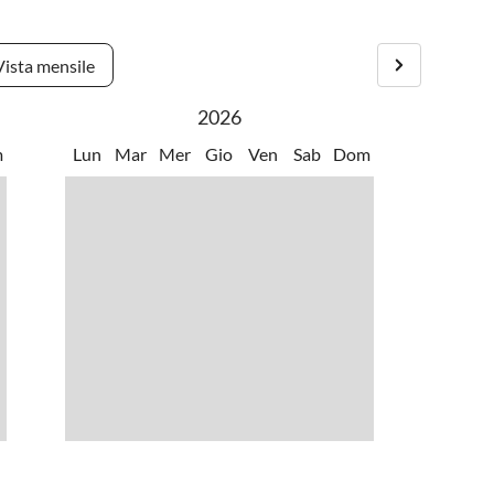
s
•
Golf
•
Nuotare
•
Snorkeling
Vista mensile
2026
m
Lun
Mar
Mer
Gio
Ven
Sab
Dom