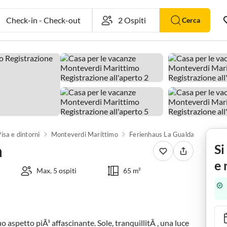
Check-in
-
Check-out
Cerca
isa e dintorni
Monteverdi Marittimo
Ferienhaus La Gualda
a
Si
e 
Max. 5 ospiti
65 m²
o aspetto piÃ¹ affascinante. Sole, tranquillitÃ , una luce 