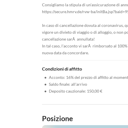
Consigliamo la stipula di un'assicurazione di an
https://secure.hmrv.de/rvw-ba/initBa.jsp?ba
In caso di cancellazione dovuta al coronavirus, qu
vigore un divieto di viaggio o di alloggio, o non 
cancellazione sarÃ annullata!
In tal caso, l'acconto vi sarÃ rimborsato al 100
nuova data da concordare.
Condizioni di affitto
•
Acconto: 16% del prezzo di affitto al momen
•
Saldo finale: all'arrivo
•
Deposito cauzionale: 150,00 €
Posizione