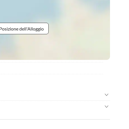
Posizione dell'Alloggio
e in mountain bike
•
Bagni termali
nata nordica
•
Caratteristiche turistiche
Marittimo puÃ² essere esplorato in due modi. Ãˆ accessibile
ra
•
Danza
te piÃ¹ alta, dove si trova il municipio, oppure si puÃ²
sione
•
Fare jogging
dette 'rughe', una fitta rete di sentieri pedonali che