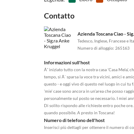
Contatto
Azienda Toscana Ciao - Sig
Tedesco, Inglese, Francese e It
Numero di alloggio
:
265163
Informazioni sull'host
Ãˆ iniziato tutto con la nostra casa 'Casa Mela', c
tempo, si Ã¨ sparsa la voce tra vicini, amici e ami
questo - e oggi vivo di questo nel luogo in cui tu f
'mie' case sono ancora in un'area che posso ragg
personalmente sul posto se necessario. I miei ann
Di solito rispondo alle richieste entro poche ore
quando possibile. A presto in Toscana!
Numero di telefono dell'host
Inserisci più dettagli per ottenere il numero di co