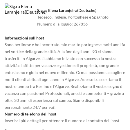
•
Piscina all'aperto
•
Piscina avventurosa
•
Piscina interna
•
Pista da bowling/bowling
Sig.ra Elena Laranjeira(Deutsche)
•
Scalata
•
Sci d'acqua
Tedesco, Inglese, Portoghese e Spagnolo
•
Sci d'acqua
•
Snorkeling
Numero di alloggio
:
267836
•
Sport acquatici
•
Teatro
•
Tennis
•
Terreno di gioco
Informazioni sull'host
•
Tuffo
•
Vai in pedalò
Sono berlinese e ho incontrato mio marito portoghese molti anni fa
•
Vita notturna
•
Wakeboard
nel vortice della grande città. Alla fine degli anni '90 ci siamo
•
Windsurf
•
Zoo
trasferiti in Algarve. Lì abbiamo iniziato con successo la nostra
attività di affitto per vacanze e gestione di proprietà, con grande
entusiasmo e gioia nel nuovo millennio. Ormai possiamo accogliere
molti clienti abituali ogni anno in Algarve. Adesso trascorriamo il
nostro tempo tra Berlino e l'Algarve. Realizziamo il vostro sogno di
vacanza con passione! Professionali, onesti e competenti – grazie a
oltre 20 anni di esperienza sul campo. Siamo disponibili
personalmente 24/7 per voi!
Numero di telefono dell'host
Inserisci più dettagli per ottenere il numero di contatto dell'host