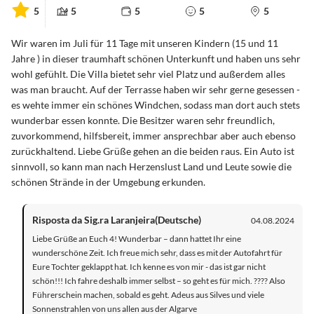
5
5
5
5
5
Wir waren im Juli für 11 Tage mit unseren Kindern (15 und 11
Jahre ) in dieser traumhaft schönen Unterkunft und haben uns sehr
wohl gefühlt. Die Villa bietet sehr viel Platz und außerdem alles
was man braucht. Auf der Terrasse haben wir sehr gerne gesessen -
es wehte immer ein schönes Windchen, sodass man dort auch stets
wunderbar essen konnte. Die Besitzer waren sehr freundlich,
zuvorkommend, hilfsbereit, immer ansprechbar aber auch ebenso
zurückhaltend. Liebe Grüße gehen an die beiden raus. Ein Auto ist
sinnvoll, so kann man nach Herzenslust Land und Leute sowie die
schönen Strände in der Umgebung erkunden.
Risposta da Sig.ra Laranjeira(Deutsche)
04.08.2024
Liebe Grüße an Euch 4! Wunderbar – dann hattet Ihr eine
wunderschöne Zeit. Ich freue mich sehr, dass es mit der Autofahrt für
Eure Tochter geklappt hat. Ich kenne es von mir - das ist gar nicht
schön!!! Ich fahre deshalb immer selbst – so geht es für mich. ???? Also
Führerschein machen, sobald es geht. Adeus aus Silves und viele
Sonnenstrahlen von uns allen aus der Algarve