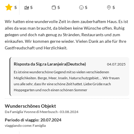
5
5
5
5
5
Wir hatten eine wundervolle Zeit in dem zauberhaftem Haus. Es ist
alles da was man braucht, da bleiben keine Wünsche offen. Ruhig
gelegen und doch nah genug zu Stränden, Restaurants und zum
einkaufen. Wir kommen gerne wieder. Vielen Dank an alle für Ihre
Gastfreudschaft und Herzlichkeit.
Risposta da Sig.ra Laranjeira(Deutsche)
04.07.2025
Es ist eine wunderschöne Gegend mit so vielen verschiedenen
Möglichkeiten. Berge, Meer, Inseln, Naturschutzgebiet…. Wir freuen
uns alle sehr, dass Ihr eine schöne Zeit hattet. Liebe Grüße nach
Hoppegarten und noch einen schönen Sommer
Wunderschönes Objekt
Da Famiglia Yvonne di Meerbusch · 03.08.2024
Periodo di viaggio: 20.07.2024
viaggiando come: Famiglia