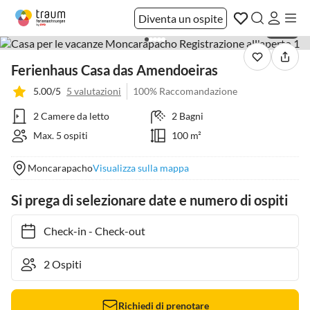
Diventa un ospite
1 / 33
Ferienhaus Casa das Amendoeiras
5.00/5
5 valutazioni
100% Raccomandazione
2 Camere da letto
2 Bagni
Max. 5 ospiti
100 m²
Moncarapacho
Visualizza sulla mappa
Si prega di selezionare date e numero di ospiti
Check-in
-
Check-out
Richiedi di prenotare