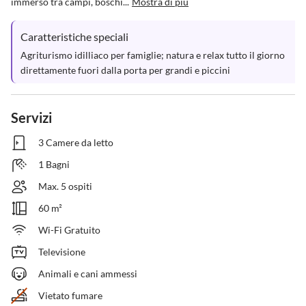
immerso tra campi, boschi...
Mostra di più
Caratteristiche speciali
Agriturismo idilliaco per famiglie; natura e relax tutto il giorno 
direttamente fuori dalla porta per grandi e piccini
Servizi
3 Camere da letto
1 Bagni
Max. 5 ospiti
60 m²
Wi-Fi Gratuito
Televisione
Animali e cani ammessi
Vietato fumare