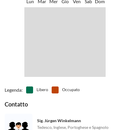
Lun
Mar
Mer
Gio
Ven
Sab
Dom
•
Karting
•
Musei
•
Noleggio biciclette
•
Nuotare
•
Osservare gli uccelli
•
Parco divertimenti
•
Passeggiata
•
Pattinare
•
Piscina all'aperto
•
Piscina avventurosa
•
Piscina interna
•
Pista da bowling/bowling
•
Sport acquatici
•
Tennis
•
Terreno di gioco
Legenda
:
Libero
Occupato
Contatto
Sig. Jürgen Winkelmann
Tedesco, Inglese, Portoghese e Spagnolo