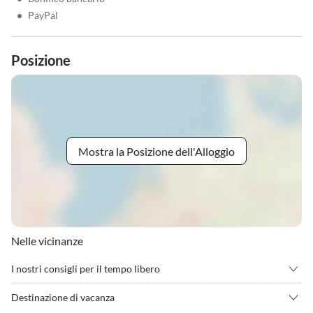
•
PayPal
Posizione
Mostra la Posizione dell'Alloggio
Nelle vicinanze
I nostri consigli per il tempo libero
•
Andare in mountain bike
•
Arrampicata
Destinazione di vacanza
•
Benessere
•
Camminata nordica