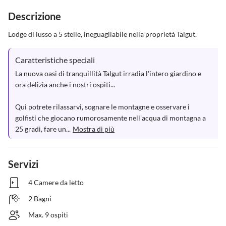
Descrizione
Lodge di lusso a 5 stelle, ineguagliabile nella proprietà Talgut.
Caratteristiche speciali
La nuova oasi di tranquillità Talgut irradia l'intero giardino e 
ora delizia anche i nostri ospiti...

Qui potrete rilassarvi, sognare le montagne e osservare i 
golfisti che giocano rumorosamente nell'acqua di montagna a 
25 gradi, fare un...
Mostra di più
Servizi
4 Camere da letto
2 Bagni
Max. 9 ospiti