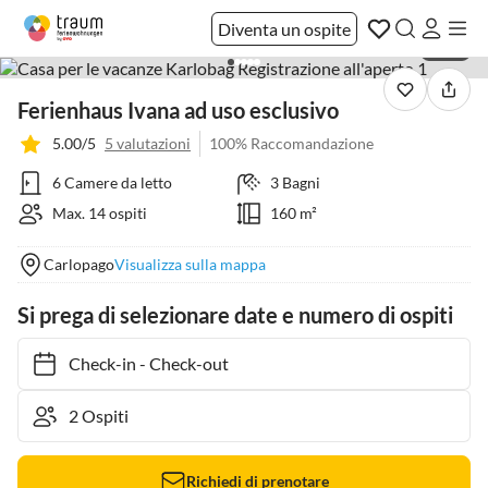
Diventa un ospite
1 / 41
Ferienhaus Ivana ad uso esclusivo
5.00/5
5 valutazioni
100% Raccomandazione
6 Camere da letto
3 Bagni
Max. 14 ospiti
160 m²
Carlopago
Visualizza sulla mappa
Si prega di selezionare date e numero di ospiti
Check-in
-
Check-out
Richiedi di prenotare