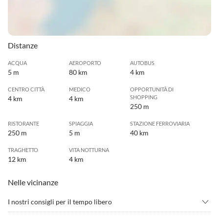
Distanze
ACQUA
AEROPORTO
AUTOBUS
5 m
80 km
4 km
CENTRO CITTÀ
MEDICO
OPPORTUNITÀ DI
SHOPPING
4 km
4 km
250 m
RISTORANTE
SPIAGGIA
STAZIONE FERROVIARIA
250 m
5 m
40 km
TRAGHETTO
VITA NOTTURNA
12 km
4 km
Nelle vicinanze
I nostri consigli per il tempo libero
•
Andare in mountain bike
•
Arrampicata