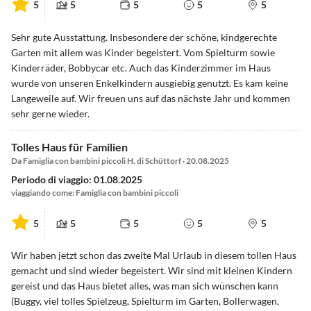
5
5
5
5
5
Sehr gute Ausstattung. Insbesondere der schöne, kindgerechte
Garten mit allem was Kinder begeistert. Vom Spielturm sowie
Kinderräder, Bobbycar etc. Auch das Kinderzimmer im Haus
wurde von unseren Enkelkindern ausgiebig genutzt. Es kam keine
Langeweile auf. Wir freuen uns auf das nächste Jahr und kommen
sehr gerne wieder.
Tolles Haus für Familien
Da Famiglia con bambini piccoli H. di Schüttorf · 20.08.2025
Periodo di viaggio: 01.08.2025
viaggiando come: Famiglia con bambini piccoli
5
5
5
5
5
Wir haben jetzt schon das zweite Mal Urlaub in diesem tollen Haus
gemacht und sind wieder begeistert. Wir sind mit kleinen Kindern
gereist und das Haus bietet alles, was man sich wünschen kann
(Buggy, viel tolles Spielzeug, Spielturm im Garten, Bollerwagen,