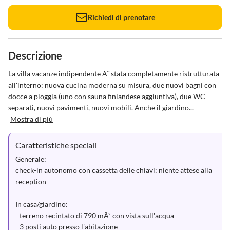
Richiedi di prenotare
Descrizione
La villa vacanze indipendente Ã¨ stata completamente ristrutturata 
all'interno: nuova cucina moderna su misura, due nuovi bagni con 
docce a pioggia (uno con sauna finlandese aggiuntiva), due WC 
separati, nuovi pavimenti, nuovi mobili. Anche il giardino...
Mostra di più
Caratteristiche speciali
Generale:

check-in autonomo con cassetta delle chiavi: niente attese alla 
reception

In casa/giardino:

- terreno recintato di 790 mÂ² con vista sull'acqua

- 3 posti auto presso l'abitazione
