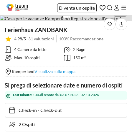
Diventa un ospite
1 / 39
Ferienhaus ZANDBANK
4.98/5
31 valutazioni
100% Raccomandazione
4 Camere da letto
2 Bagni
Max. 10 ospiti
150 m²
Kamperland
Visualizza sulla mappa
Si prega di selezionare date e numero di ospiti
Last minute:
10% di sconto dal 03.07.2026 - 02.10.2026
Check-in
-
Check-out