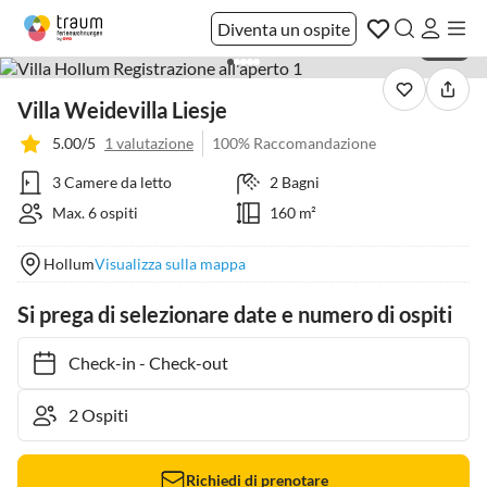
Diventa un ospite
1 / 22
Villa Weidevilla Liesje
5.00/5
1 valutazione
100% Raccomandazione
3 Camere da letto
2 Bagni
Max. 6 ospiti
160 m²
Hollum
Visualizza sulla mappa
Si prega di selezionare date e numero di ospiti
Check-in
-
Check-out
Richiedi di prenotare