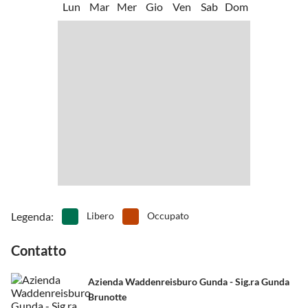
Lun
Mar
Mer
Gio
Ven
Sab
Dom
e ristoranti e circa 100 chilometri di piste ciclabili attraverso la
•
Giri in carrozza
•
Gita in barca/giro in barca
natura.
•
Golf
•
Grigliare
•
Kitesurf
•
Lancio con il paracadute
•
Mini golf
•
Musei
•
Navigazione
•
Noleggio biciclette
•
Nuotare
•
Osservare gli uccelli
•
Paintball
•
Pallacanestro
•
Pallavolo
•
Passeggiata
•
Pesca
•
Ping-pong
•
Piscina all'aperto
•
Piscina interna
•
Pista da bowling/bowling
•
Rafting
•
Sport acquatici
•
Tennis
•
Terreno di gioco
•
Vita notturna
Legenda
:
Libero
Occupato
•
Windsurf
Contatto
Azienda Waddenreisburo Gunda - Sig.ra Gunda
Brunotte