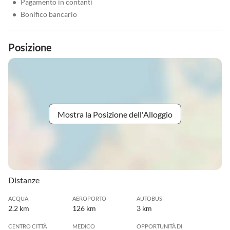
•
Pagamento in contanti
•
Bonifico bancario
Posizione
Mostra la Posizione dell'Alloggio
Distanze
ACQUA
AEROPORTO
AUTOBUS
2.2 km
126 km
3 km
CENTRO CITTÀ
MEDICO
OPPORTUNITÀ DI