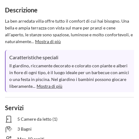
Descrizione
La ben arredata villa offre tutto il comfort di cui hai bisogno. Una 
bella e ampia terrazza con vista sul mare per pranzi e cene 
all'aperto, le stanze sono spaziose, luminose e molto confortevoli, e 
naturalmente...
Mostra di più
Caratteristiche speciali
Il giardino, riccamente decorato e colorato con piante e alberi 
in fiore di ogni tipo, è il luogo ideale per un barbecue con amici 
o una festa in piscina. Nel giardino i bambini possono giocare 
liberamente...
Mostra di più
Servizi
5 Camere da letto (1)
3 Bagni
Max. 10 ospiti