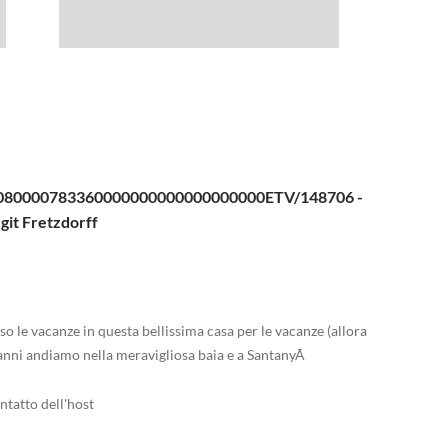
080000783360000000000000000000ETV/148706 -
git Fretzdorff
rso le vacanze in questa bellissima casa per le vacanze (allora
anni andiamo nella meravigliosa baia e a SantanyÃ
ntatto dell'host