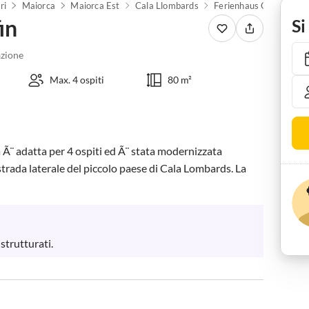
ri
Maiorca
Maiorca Est
Cala Llombards
Ferienhaus Casa Delfin
in
Si
zione
Max. 4 ospiti
80 m²
Ã¨ adatta per 4 ospiti ed Ã¨ stata modernizzata 
a strada laterale del piccolo paese di Cala Lombards. La 
strutturati.