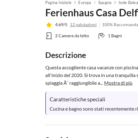
Pagina Iniziale
Europa
Spagna
Isole Balea
Ferienhaus Casa Delf
4.69/5
12 valutazioni
100% Raccomanda
2 Camere da letto
1 Bagni
Descrizione
Questa accogliente casa vacanze con piscina 
all'inizio del 2020. Si trova in una tranquill
spiaggia Ã¨ raggiungibile a...
Mostra di più
Caratteristiche speciali
Cucina e bagno sono stati recentemente ri