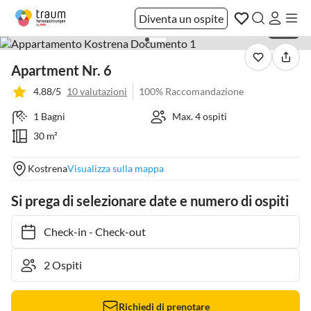
Diventa un ospite
1 / 20
Apartment Nr. 6
4.88/5
10 valutazioni
100% Raccomandazione
1 Bagni
Max. 4 ospiti
30 m²
Kostrena
Visualizza sulla mappa
Si prega di selezionare date e numero di ospiti
Check-in
-
Check-out
Richiedi di prenotare