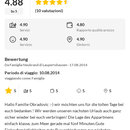
4.88
(10 valutazioni)
Su 5
4.90
4.80
Servizi
Rapporto qualità-prezzo
4.90
4.90
Servizio
Dintorni
Bewertung
Da Famiglia Neubrand di Laupertshausen · 17.08.2014
Periodo di viaggio: 10.08.2014
viaggiando come: Famiglia
5
5
5
5
5
Hallo Familie Obradovic :-) wir möchten uns für die tollen Tage bei
euch bedanken ! Wir werden unseren nächsten Urlaub auch ganz
sicher wieder bei euch verbringen! Die Lage des Appartmens
einfach klasse, zum Meer gerade mal fünf Minuten.Gute
Einkaufsmöglichkeiten,gute Busverbindungen zur nächsten