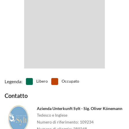
•
Moto da cross
•
Navigazione
•
Noleggio biciclette
•
Nuotare
•
Osservare gli uccelli
•
Passeggiata
•
Pattinare
•
Pesca
•
Ping-pong
•
Piscina avventurosa
•
Piscina interna
•
Sci d'acqua
•
Sci d'acqua
•
Scivolare
•
Snorkeling
•
Sport acquatici
•
Tennis
•
Terreno di gioco
•
Tiro con l'arco
•
Tuffo
•
Vita notturna
•
Wakeboard
•
Windsurf
•
Zoo
Legenda
:
Libero
Occupato
Contatto
Azienda Unterkunft Sylt - Sig. Oliver Könemann
Tedesco e Inglese
Numero di riferimento
:
109234
Numero di alloggio
:
289248