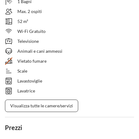
1 Bagni
Max. 2 ospiti
52 m²
Wi-Fi Gratuito
Televisione
Animali e cani ammessi
Vietato fumare
Scale
Lavastoviglie
Lavatrice
Visualizza tutte le camere/servizi
Prezzi