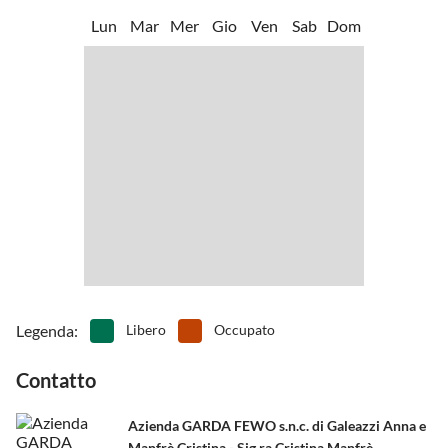
•
Tennis
•
Vai in pedalò
Lun
Mar
Mer
Gio
Ven
Sab
Dom
•
Zoo
Legenda
:
Libero
Occupato
Contatto
Azienda GARDA FEWO s.n.c. di Galeazzi Anna e
Manfrè Cristina - Sig.ra Cristina Manfrè