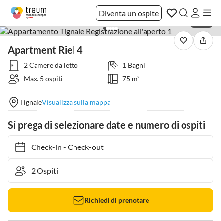
Diventa un ospite
1 / 35
Apartment Riel 4
2 Camere da letto
1 Bagni
Max. 5 ospiti
75 m²
Tignale
Visualizza sulla mappa
Si prega di selezionare date e numero di ospiti
Check-in
-
Check-out
Richiedi di prenotare