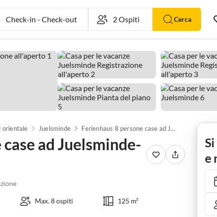
Check-in
-
Check-out
Cerca
 orientale
Juelsminde
Ferienhaus 8 persone case ad Juelsminde-By Traum
 case ad Juelsminde-
Si
e 
zione
Max. 8 ospiti
125 m²