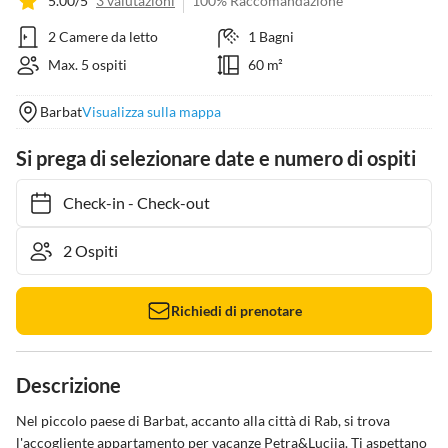
5.00/5
3 valutazioni
100% Raccomandazione
2 Camere da letto
1 Bagni
Max. 5 ospiti
60 m²
Barbat
Visualizza sulla mappa
Si prega di selezionare date e numero di ospiti
Check-in
-
Check-out
Richiedi di prenotare
Descrizione
Nel piccolo paese di Barbat, accanto alla città di Rab, si trova 
l'accogliente appartamento per vacanze Petra&Lucija. Ti aspettano 