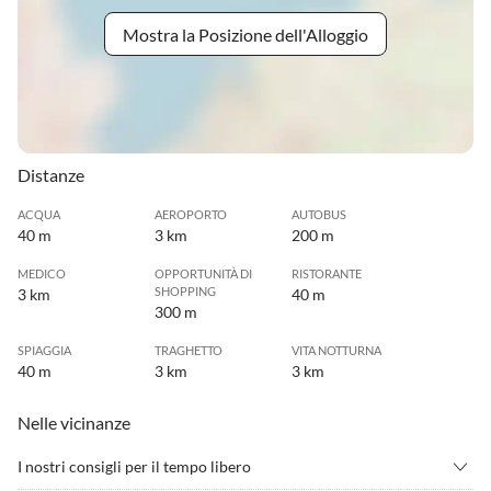
Mostra la Posizione dell'Alloggio
Distanze
ACQUA
AEROPORTO
AUTOBUS
40 m
3 km
200 m
MEDICO
OPPORTUNITÀ DI
RISTORANTE
SHOPPING
3 km
40 m
300 m
SPIAGGIA
TRAGHETTO
VITA NOTTURNA
40 m
3 km
3 km
Nelle vicinanze
I nostri consigli per il tempo libero