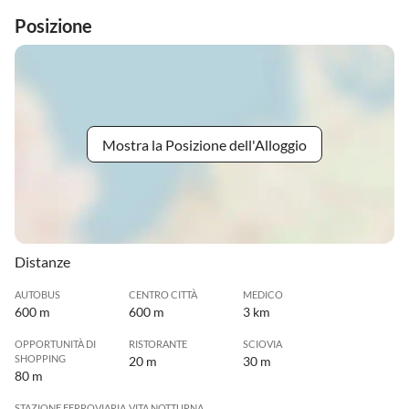
Posizione
Mostra la Posizione dell'Alloggio
Distanze
AUTOBUS
CENTRO CITTÀ
MEDICO
600 m
600 m
3 km
OPPORTUNITÀ DI
RISTORANTE
SCIOVIA
SHOPPING
20 m
30 m
80 m
STAZIONE FERROVIARIA
VITA NOTTURNA