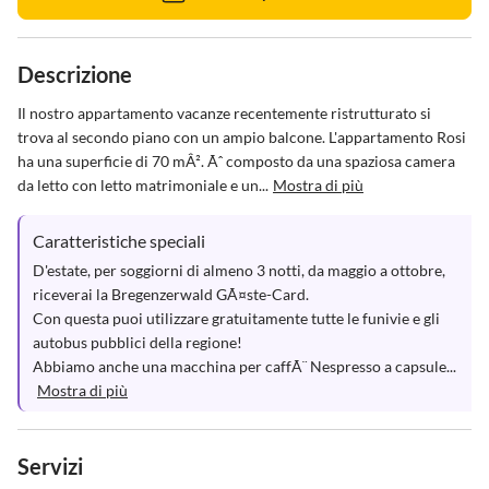
Descrizione
Il nostro appartamento vacanze recentemente ristrutturato si 
trova al secondo piano con un ampio balcone. L'appartamento Rosi 
ha una superficie di 70 mÂ². Ãˆ composto da una spaziosa camera 
da letto con letto matrimoniale e un...
Mostra di più
Caratteristiche speciali
D'estate, per soggiorni di almeno 3 notti, da maggio a ottobre, 
riceverai la Bregenzerwald GÃ¤ste-Card.

Con questa puoi utilizzare gratuitamente tutte le funivie e gli 
autobus pubblici della regione!

Abbiamo anche una macchina per caffÃ¨ Nespresso a capsule...
Mostra di più
Servizi