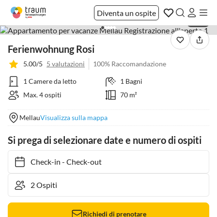
Diventa un ospite
1 / 18
Ferienwohnung Rosi
5.00/5
5 valutazioni
100% Raccomandazione
1 Camere da letto
1 Bagni
Max. 4 ospiti
70 m²
Mellau
Visualizza sulla mappa
Si prega di selezionare date e numero di ospiti
Check-in
-
Check-out
Richiedi di prenotare