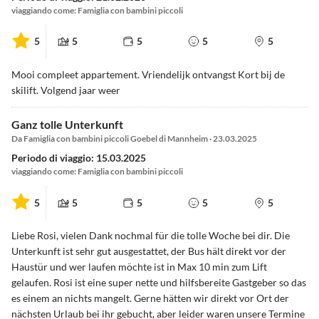
viaggiando come: Famiglia con bambini piccoli
5
5
5
5
5
Mooi compleet appartement. Vriendelijk ontvangst Kort bij de
skilift. Volgend jaar weer
Ganz tolle Unterkunft
Da Famiglia con bambini piccoli Goebel di Mannheim · 23.03.2025
Periodo di viaggio: 15.03.2025
viaggiando come: Famiglia con bambini piccoli
5
5
5
5
5
Liebe Rosi, vielen Dank nochmal für die tolle Woche bei dir. Die
Unterkunft ist sehr gut ausgestattet, der Bus hält direkt vor der
Haustür und wer laufen möchte ist in Max 10 min zum Lift
gelaufen. Rosi ist eine super nette und hilfsbereite Gastgeber so das
es einem an nichts mangelt. Gerne hätten wir direkt vor Ort der
nächsten Urlaub bei ihr gebucht, aber leider waren unsere Termine