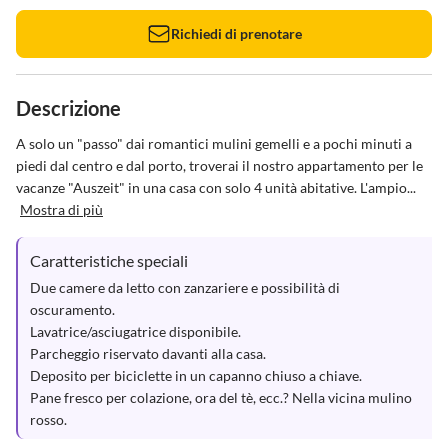
Richiedi di prenotare
Descrizione
A solo un "passo" dai romantici mulini gemelli e a pochi minuti a 
piedi dal centro e dal porto, troverai il nostro appartamento per le 
vacanze "Auszeit" in una casa con solo 4 unità abitative. L'ampio...
Mostra di più
Caratteristiche speciali
Due camere da letto con zanzariere e possibilità di 
oscuramento.

Lavatrice/asciugatrice disponibile.

Parcheggio riservato davanti alla casa.

Deposito per biciclette in un capanno chiuso a chiave.

Pane fresco per colazione, ora del tè, ecc.? Nella vicina mulino 
rosso.