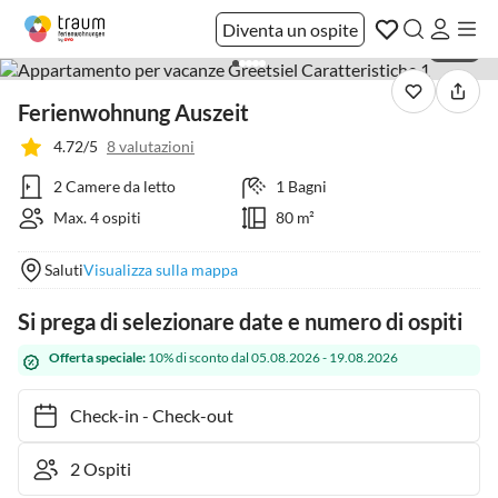
Diventa un ospite
1 / 55
Ferienwohnung Auszeit
4.72/5
8 valutazioni
2 Camere da letto
1 Bagni
Max. 4 ospiti
80 m²
Saluti
Visualizza sulla mappa
Si prega di selezionare date e numero di ospiti
Offerta speciale:
10% di sconto dal 05.08.2026 - 19.08.2026
Check-in
-
Check-out