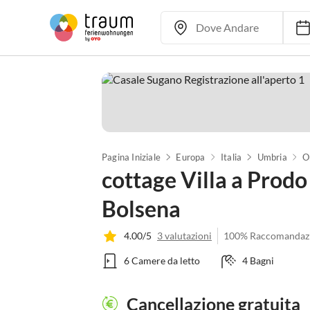
Pagina Iniziale
Europa
Italia
Umbria
O
cottage Villa a Prodo
Bolsena
4.00/5
3 valutazioni
100% Raccomandaz
6 Camere da letto
4 Bagni
Cancellazione gratuita