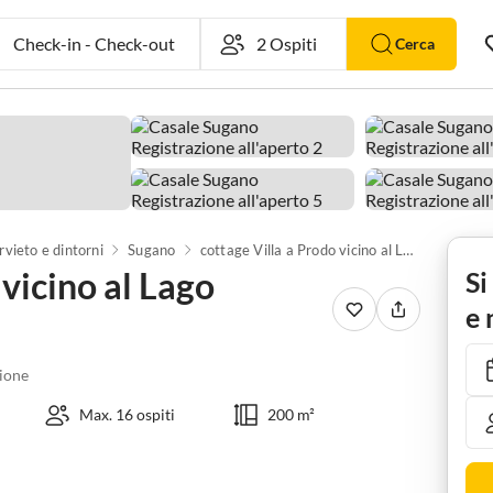
Check-in
-
Check-out
Cerca
rvieto e dintorni
Sugano
cottage Villa a Prodo vicino al Lago Bolsena
 vicino al Lago
Si
e 
ione
Max. 16 ospiti
200 m²