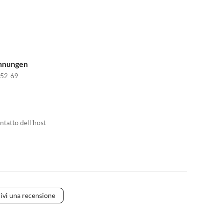
ohnungen
052-69
ntatto dell'host
ivi una recensione