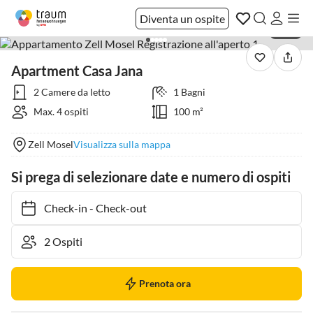
Diventa un ospite
1 / 10
Apartment Casa Jana
2 Camere da letto
1 Bagni
Max. 4 ospiti
100 m²
Zell Mosel
Visualizza sulla mappa
Si prega di selezionare date e numero di ospiti
Check-in
-
Check-out
Prenota ora