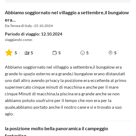
Abbiamo soggiornato nel villaggio a settembre,il bungalow
era...
Da Teresa di Italy · 25.10.2024
Periodo di viaggio: 12.10.2024
viaggiando come:
5
5
5
5
5
Abbiamo soggiornato nel villaggio a settembre,il bungalow era
grande lo spazio esterno era grande,i bungalow erano distanziati
uno dall altro avendo privacy la posizione era eccellente al primo
supermercato cinque minuti di macchina e anche per il mare
cinque Minuti di macchina.la piscina era grande anche se non
abbiamo potuto usufruire per il tempo che non era per la
quale,abbiamo portato anche il nostro cane e si e trovato a suo
agio.
la posizione molto bella panoramica il campeggio
fantastico...