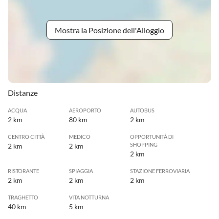
Mostra la Posizione dell'Alloggio
Distanze
ACQUA
AEROPORTO
AUTOBUS
2 km
80 km
2 km
CENTRO CITTÀ
MEDICO
OPPORTUNITÀ DI
SHOPPING
2 km
2 km
2 km
RISTORANTE
SPIAGGIA
STAZIONE FERROVIARIA
2 km
2 km
2 km
TRAGHETTO
VITA NOTTURNA
40 km
5 km