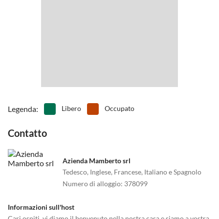
Arrivo in auto: Via della Cornice 284 - Pietra Ligure @ Residence
Sant'Anna
Legenda
:
Libero
Occupato
Contatto
Azienda Mamberto srl
Tedesco, Inglese, Francese, Italiano e Spagnolo
Numero di alloggio
:
378099
Informazioni sull'host
Cari ospiti, vi diamo il benvenuto nella nostra casa e siamo a vostra