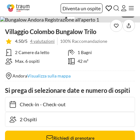
Diventa un ospite
1 / 15
Villaggio Colombo Bungalow Trilo
4.50/5
4 valutazioni
100% Raccomandazione
2 Camere da letto
1 Bagni
Max. 6 ospiti
42 m²
Andora
Visualizza sulla mappa
Si prega di selezionare date e numero di ospiti
Check-in
-
Check-out
Richiedi di prenotare