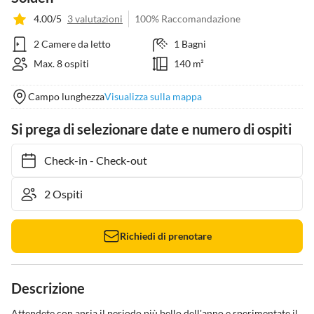
4.00/5
3 valutazioni
100% Raccomandazione
2 Camere da letto
1 Bagni
Max. 8 ospiti
140 m²
Campo lunghezza
Visualizza sulla mappa
Si prega di selezionare date e numero di ospiti
Check-in
-
Check-out
Richiedi di prenotare
Descrizione
Attendete con ansia il periodo più bello dell'anno e sperimentate il 