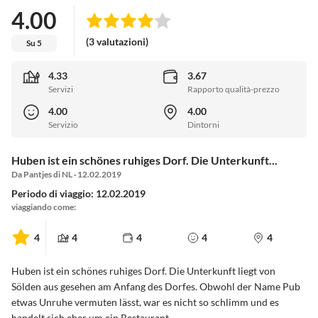
4.00
(3 valutazioni)
Su 5
4.33
3.67
Servizi
Rapporto qualità-prezzo
4.00
4.00
Servizio
Dintorni
Huben ist ein schönes ruhiges Dorf. Die Unterkunft...
Da Pantjes di NL · 12.02.2019
Periodo di viaggio: 12.02.2019
viaggiando come:
4
4
4
4
4
Huben ist ein schönes ruhiges Dorf. Die Unterkunft liegt von
Sölden aus gesehen am Anfang des Dorfes. Obwohl der Name Pub
etwas Unruhe vermuten lässt, war es nicht so schlimm und es
handelt sich eher um ein Restaurant.