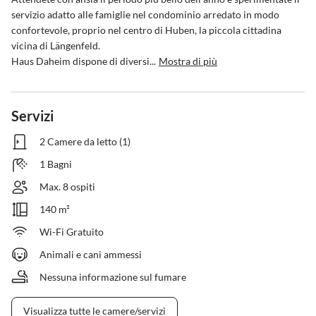
servizio adatto alle famiglie nel condominio arredato in modo 
confortevole, proprio nel centro di Huben, la piccola cittadina 
vicina di Längenfeld.

Haus Daheim dispone di diversi...
Mostra di più
Servizi
2 Camere da letto (1)
1 Bagni
Max. 8 ospiti
140 m²
Wi-Fi Gratuito
Animali e cani ammessi
Nessuna informazione sul fumare
Visualizza tutte le camere/servizi