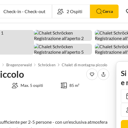
Check-in
-
Check-out
Cerca
Bregenzerwald
Schröcken
Chalet di montagna piccolo
iccolo
Si
e 
Max. 5 ospiti
85 m²
sufficiente per 2-5 persone - con un'esclusiva atmosfera 