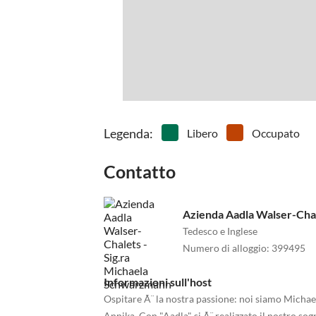
Gocarts, slitte... c'Ã¨ tutto.
Legenda
:
Libero
Occupato
Contatto
Azienda Aadla Walser-Cha
Tedesco e Inglese
Numero di alloggio
:
399495
Informazioni sull'host
Ospitare Ã¨ la nostra passione: noi siamo Michael
Annika. Con "Aadla" si Ã¨ realizzato il nostro sogn