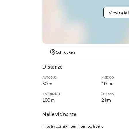
Mostra la 
Schröcken
Distanze
AUTOBUS
MEDICO
50 m
10 km
RISTORANTE
SCIOVIA
100 m
2 km
Nelle vicinanze
I nostri consigli per il tempo libero