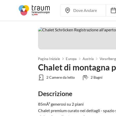
Pagina Iniziale
Europa
Austria
Vorarlberg
Chalet di montagna p
2 Camere da letto
2 Bagni
Descrizione
85mÂ² generosi su 2 piani

Chalet premium curato nei dettagli - spazio 