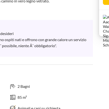
 camino in vero legno vetrato.

desideri

o ospiti nati e offrono con grande calore un servizio 
possibile, niente Ã¨ obbligatorio".

2 Bagni
85 m²
Animali e cani su richiesta