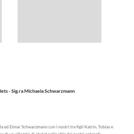
lets - Sig.ra Michaela Schwarzmann
a ed Elmar Schwarzmann con i nostri tre figli Katrin, Tobias e
o di un villaggio di chalet nello stile dei nostri antenati