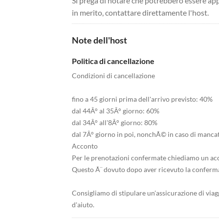
Si prega di notare che potrebbero essere app
in merito, contattare direttamente l'host.
Note dell'host
Politica di cancellazione
Condizioni di cancellazione
fino a 45 giorni prima dell'arrivo previsto: 40%
dal 44Â° al 35Â° giorno: 60%
dal 34Â° all'8Â° giorno: 80%
dal 7Â° giorno in poi, nonchÃ© in caso di manca
Acconto
Per le prenotazioni confermate chiediamo un acc
Questo Ã¨ dovuto dopo aver ricevuto la conferma
Consigliamo di stipulare un'assicurazione di viagg
d'aiuto.