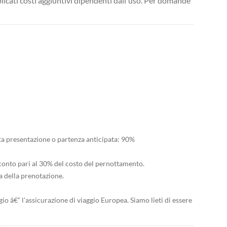
licati costi aggiuntivi dipendenti dall'uso. Per domande
ta presentazione o partenza anticipata: 90%
onto pari al 30% del costo del pernottamento.
 della prenotazione.
io â€“ l'assicurazione di viaggio Europea. Siamo lieti di essere