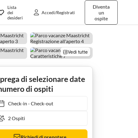
Diventa
Lista
un
dei
Accedi/Registrati
desideri
ospite
Vedi tutte
 prega di selezionare date
numero di ospiti
Check-in
-
Check-out
Richiedi di prenotare