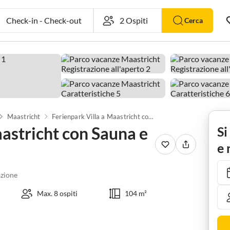
Check-in
-
Check-out
Cerca
Maastricht
Ferienpark Villa a Maastricht con Sauna e Idromassaggio
aastricht con Sauna e
Si
e 
zione
Max. 8 ospiti
104 m²