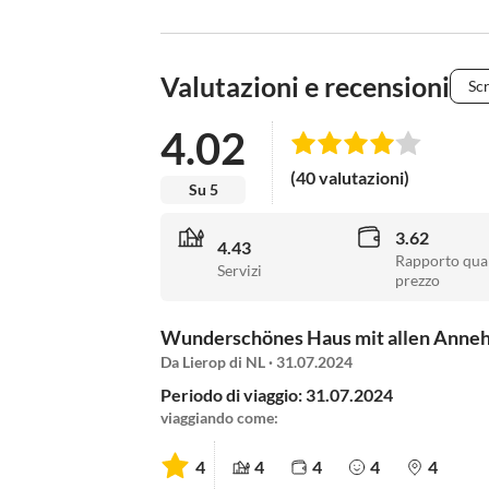
Valutazioni e recensioni
Scr
4.02
(40 valutazioni)
Su 5
3.62
4.43
Rapporto qual
Servizi
prezzo
Wunderschönes Haus mit allen Annehm
Da Lierop di NL · 31.07.2024
Periodo di viaggio: 31.07.2024
viaggiando come:
4
4
4
4
4