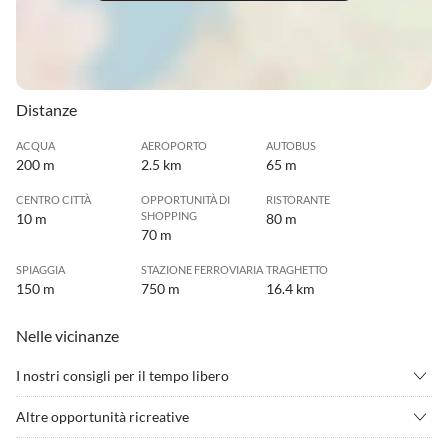
Distanze
ACQUA
AEROPORTO
AUTOBUS
200 m
2.5 km
65 m
CENTRO CITTÀ
OPPORTUNITÀ DI
RISTORANTE
SHOPPING
10 m
80 m
70 m
SPIAGGIA
STAZIONE FERROVIARIA
TRAGHETTO
150 m
750 m
16.4 km
Nelle vicinanze
I nostri consigli per il tempo libero
•
Acquisti all'outlet
•
Beach volley
Altre opportunità ricreative
•
Benessere
•
Camminata nordica