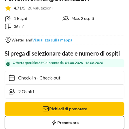
4.71/5
20 valutazioni
1 Bagni
Max. 2 ospiti
36 m²
Westerland
Visualizza sulla mappa
Si prega di selezionare date e numero di ospiti
Offerta speciale:
35% di sconto dal 04.08.2026 - 16.08.2026
Check-in
-
Check-out
Richiedi di prenotare
Prenota ora